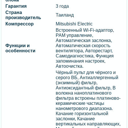
Гарантия
3 года
Страна
Таиланд
производитель
Компрессор
Mitsubishi Electric
Встроенный Wi-Fi-адаптор,
PAM управление,
Автоматическая заслонка,
Функции и
Автоматическая скорость
особенности
вентилятора, Авторестарт,
Cамодиагностика, Функция
запоминания настроек,
Автоочистка.
Чёрный пульт для чёрного и
серого ВБ, Антиаллергенный
(энзимный) фильтр,
Антиоксидантный фильтр, В
волокна наноплатинового
фильтра встроены платиново-
керамические частицы
нанометрового диапазона.
Качание горизонтальной
заслонки, Качание
вертикальных направляющих,