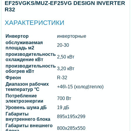
EF25VGKS/MUZ-EF25VG DESIGN INVERTER
R32
ХАРАКТЕРИСТИКИ
Инвертор
инверторные
обслуживаемая
20-30
площадь м2
производительность
2,50 кВт
охлаждение кВт
производительность
3,20 кВт
обогрев кВт
Фреон
R-32
Диапазон рабочих
+46\-15 (холод\тепло)
температур °C
Потребление
700 Вт
электроэнергии
Уровень шума дБ
19 дБ
Габариты
895x195x299
внутреннего блока
Габариты внешнего
800х285х550
блока