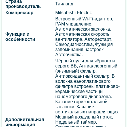
Страна
Таиланд
производитель
Компрессор
Mitsubishi Electric
Встроенный Wi-Fi-адаптор,
PAM управление,
Автоматическая заслонка,
Функции и
Автоматическая скорость
особенности
вентилятора, Авторестарт,
Cамодиагностика, Функция
запоминания настроек,
Автоочистка.
Чёрный пульт для чёрного и
серого ВБ, Антиаллергенный
(энзимный) фильтр,
Антиоксидантный фильтр, В
волокна наноплатинового
фильтра встроены платиново-
керамические частицы
нанометрового диапазона.
Качание горизонтальной
заслонки, Качание
вертикальных направляющих,
Мощный воздушный поток,
Дополнительная
Недельный таймер,
информация