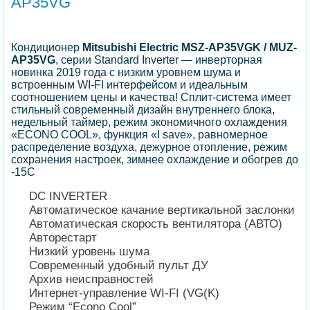
AP35VG
Кондиционер
Mitsubishi Electric MSZ-AP35VGK / MUZ-
AP35VG
, серии Standard Inverter — инверторная
новинка 2019 года с низким уровнем шума и
встроенным WI-FI интерфейсом и идеальным
соотношением цены и качества! Сплит-система имеет
стильный современный дизайн внутреннего блока,
недельный таймер, режим экономичного охлаждения
«ECONO COOL», функция «I save», равномерное
распределение воздуха, дежурное отопление, режим
сохранения настроек, зимнее охлаждение и обогрев до
-15С
DC INVERTER
Автоматическое качание вертикальной заслонки
Автоматическая скорость вентилятора (АВТО)
Авторестарт
Низкий уровень шума
Современный удобный пульт ДУ
Архив неисправностей
Интернет-управление WI-FI (VG(K)
Режим “Econo Cool”