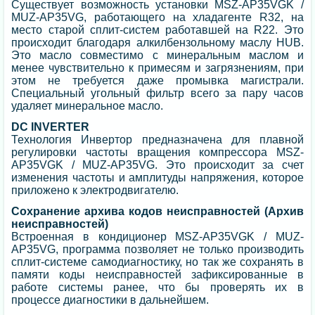
Существует возможность установки MSZ-AP35VGK /
MUZ-AP35VG, работающего на хладагенте R32, на
место старой сплит-систем работавшей на R22. Это
происходит благодаря алкилбензольному маслу HUB.
Это масло совместимо с минеральным маслом и
менее чувствительно к примесям и загрязнениям, при
этом не требуется даже промывка магистрали.
Специальный угольный фильтр всего за пару часов
удаляет минеральное масло.
DC INVERTER
Технология Инвертор предназначена для плавной
регулировки частоты вращения компрессора MSZ-
AP35VGK / MUZ-AP35VG. Это происходит за счет
изменения частоты и амплитуды напряжения, которое
приложено к электродвигателю.
Сохранение архива кодов неисправностей (Архив
неисправностей)
Встроенная в кондиционер MSZ-AP35VGK / MUZ-
AP35VG, программа позволяет не только производить
сплит-системе самодиагностику, но так же сохранять в
памяти коды неисправностей зафиксированные в
работе системы ранее, что бы проверять их в
процессе диагностики в дальнейшем.