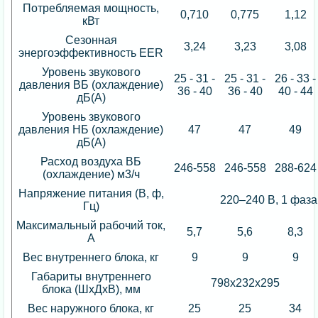
Потребляемая мощность,
0,710
0,775
1,12
кВт
Сезонная
3,24
3,23
3,08
энергоэффективность EER
Уровень звукового
25 - 31 -
25 - 31 -
26 - 33 -
давления ВБ (охлаждение)
36 - 40
36 - 40
40 - 44
дБ(А)
Уровень звукового
давления НБ (охлаждение)
47
47
49
дБ(А)
Расход воздуха ВБ
246-558
246-558
288-624
(охлаждение) м3/ч
Напряжение питания (В, ф,
220–240 B, 1 фаза
Гц)
Максимальный рабочий ток,
5,7
5,6
8,3
А
Вес внутреннего блока, кг
9
9
9
Габариты внутреннего
798х232х295
блока (ШхДхВ), мм
Вес наружного блока, кг
25
25
34