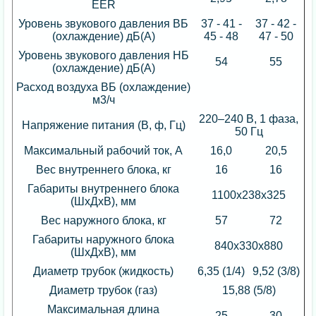
EER
Уровень звукового давления ВБ
37 - 41 -
37 - 42 -
(охлаждение) дБ(А)
45 - 48
47 - 50
Уровень звукового давления НБ
54
55
(охлаждение) дБ(А)
Расход воздуха ВБ (охлаждение)
м3/ч
220–240 B, 1 фаза,
Напряжение питания (В, ф, Гц)
50 Гц
Максимальный рабочий ток, А
16,0
20,5
Вес внутреннего блока, кг
16
16
Габариты внутреннего блока
1100х238х325
(ШхДхВ), мм
Вес наружного блока, кг
57
72
Габариты наружного блока
840x330x880
(ШхДхВ), мм
Диаметр трубок (жидкость)
6,35 (1/4)
9,52 (3/8)
Диаметр трубок (газ)
15,88 (5/8)
Максимальная длина
25
30