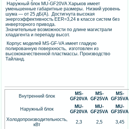
Наружный блок MU-GF20VA Харьков имеет
уменьшенные габаритные размеры. Низкий уровень
шума — от 25 дБ(А). Достигнута высокая
энергоэффективность EER=3,24 в классе систем без
инверторного привода.
Значительные возможности по длине магистрали
хладагента и перепаду высот.
Корпус моделей MS-GF-VA имеет гладкую
полированную поверхность, изготовлен из
высококачественной пластмассы. Производство
Тайланд.
MS-
MS-
MS-
Внутренний блок
GF20VA
GF25VA
GF35VA
MU-
MU-
MU-
Наружный блок
GF20VA
GF25VA
GF35VA
Холодопроизводительность,
2,3
2,5
3,45
кВт