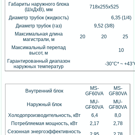
Габариты наружного блока
718x255x525
(ШхДхВ), мм
Диаметр трубок (жидкость)
6,35 (1/4)
Диаметр трубок (газ)
9,52 (3/8)
Максимальная длина
20
20
25
магистрали, м
Максимальный перепад
10
высот, м
Гарантированный диапазон
-30°С* ~ +43
наружных температур
MS-
MS-
Внутренний блок
GF60VA
GF80VA
MU-
MU-
Наружный блок
GF60VA
GF80VA
Холодопроизводительность, кВт
6,4
8,0
Потребляемая мощность, кВт
2,17
2,78
Сезонная энергоэффективность
2,95
2,78