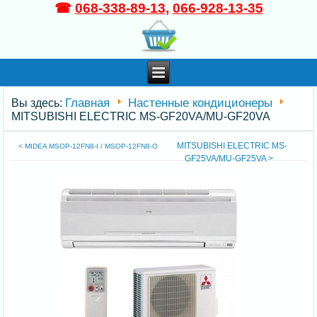
☎
068-338-89-13
,
066-928-13-35
Главная
Настенные кондиционеры
Вы здесь:
MITSUBISHI ELECTRIC MS-GF20VA/MU-GF20VA
MITSUBISHI ELECTRIC MS-
< MIDEA MSOP-12FN8-I / MSOP-12FN8-O
GF25VA/MU-GF25VA >