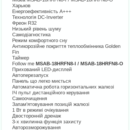
Харьков
Енергоефективність А+++
Технологія DC-Inverter
Фреон R32
Низький рівень шуму
Самодіагностика
Режим комфортного сну
Антикорозійне покриття теплообмінника Golden
Fin
Таймер
Follow me
MSAB-18HRFN8-I / MSAB-18HRFN8-O
Прихований LED-дисплей
Автоперезапуск
Панель що легко миється
Автоматична робота горизонтальних жалюзі
ІЧ пульт дистанційного керування
Самоочищення
Запам'ятовування позицій жалюзі
1 Вт в режимі очікування
Двосторонній дренаж
3-х хвилинна функція захисту
Авторозморожування