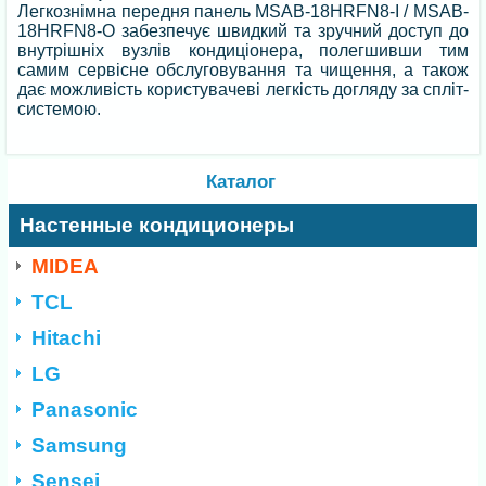
Легкознімна передня панель MSAB-18HRFN8-I / MSAB-
18HRFN8-O забезпечує швидкий та зручний доступ до
внутрішніх вузлів кондиціонера, полегшивши тим
самим сервісне обслуговування та чищення, а також
дає можливість користувачеві легкість догляду за спліт-
системою.
Каталог
Настенные кондиционеры
MIDEA
TCL
Hitachi
LG
Panasonic
Samsung
Sensei