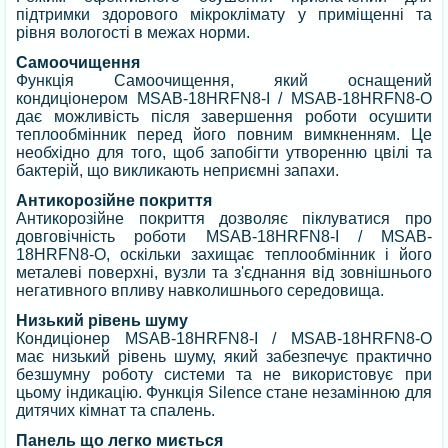
підтримки здорового мікроклімату у приміщенні та
рівня вологості в межах норми.
Самоочищення
Функція Самоочищення, який оснащений
кондиціонером MSAB-18HRFN8-I / MSAB-18HRFN8-O
дає можливість після завершення роботи осушити
теплообмінник перед його повним вимкненням. Це
необхідно для того, щоб запобігти утворенню цвілі та
бактерій, що викликають неприємні запахи.
Антикорозійне покриття
Антикорозійне покриття дозволяє піклуватися про
довговічність роботи MSAB-18HRFN8-I / MSAB-
18HRFN8-O, оскільки захищає теплообмінник і його
металеві поверхні, вузли та з'єднання від зовнішнього
негативного впливу навколишнього середовища.
Низький рівень шуму
Кондиціонер MSAB-18HRFN8-I / MSAB-18HRFN8-O
має низький рівень шуму, який забезпечує практично
безшумну роботу системи та не використовує при
цьому індикацію. Функція Silence стане незамінною для
дитячих кімнат та спалень.
Панель що легко миється