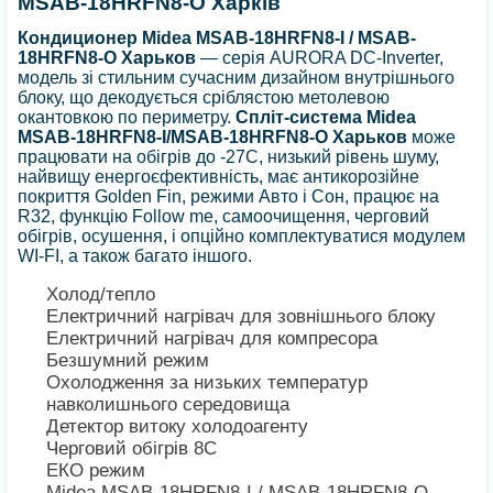
MSAB-18HRFN8-O Харків
Кондиционер Midea MSAB-18HRFN8-I / MSAB-
18HRFN8-O Харьков
— серія AURORA DC-Inverter,
модель зі стильним сучасним дизайном внутрішнього
блоку, що декодується сріблястою метолевою
окантовкою по периметру.
Спліт-система Midea
MSAB-18HRFN8-I/MSAB-18HRFN8-O Харьков
може
працювати на обігрів до -27С, низький рівень шуму,
найвищу енергоєфективність, має антикорозійне
покриття Golden Fin, режими Авто і Сон, працює на
R32, функцію Follow me, самоочищення, черговий
обігрів, осушення, і опційно комплектуватися модулем
WI-FI, а також багато іншого.
Холод/тепло
Електричний нагрівач для зовнішнього блоку
Електричний нагрівач для компресора
Безшумний режим
Охолодження за низьких температур
навколишнього середовища
Детектор витоку холодоагенту
Черговий обігрів 8С
ЕКО режим
Midea MSAB-18HRFN8-I / MSAB-18HRFN8-O