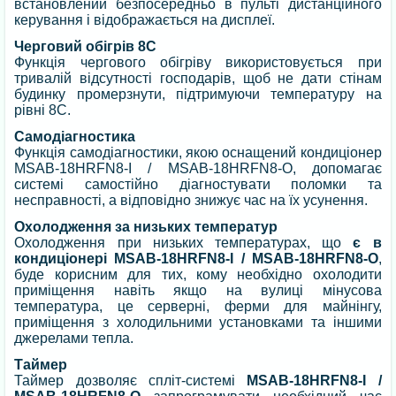
встановлений безпосередньо в пульті дистанційного
керування і відображається на дисплеї.
Черговий обігрів 8С
Функція чергового обігріву використовується при
тривалій відсутності господарів, щоб не дати стінам
будинку промерзнути, підтримуючи температуру на
рівні 8С.
Самодіагностика
Функція самодіагностики, якою оснащений кондиціонер
MSAB-18HRFN8-I / MSAB-18HRFN8-O, допомагає
системі самостійно діагностувати поломки та
несправності, а відповідно знижує час на їх усунення.
Охолодження за низьких температур
Охолодження при низьких температурах, що
є в
кондиціонері MSAB-18HRFN8-I / MSAB-18HRFN8-O
,
буде корисним для тих, кому необхідно охолодити
приміщення навіть якщо на вулиці мінусова
температура, це серверні, ферми для майнінгу,
приміщення з холодильними установками та іншими
джерелами тепла.
Таймер
Таймер дозволяє спліт-системі
MSAB-18HRFN8-I /