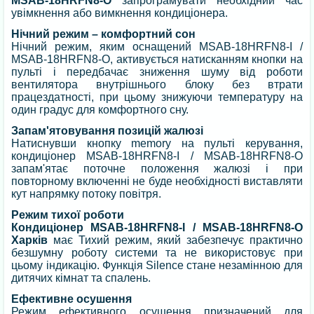
MSAB-18HRFN8-O
запрограмувати необхідний час
увімкнення або вимкнення кондиціонера.
Нічний режим – комфортний сон
Нічний режим, яким оснащений MSAB-18HRFN8-I /
MSAB-18HRFN8-O, активується натисканням кнопки на
пульті і передбачає зниження шуму від роботи
вентилятора внутрішнього блоку без втрати
працездатності, при цьому знижуючи температуру на
один градус для комфортного сну.
Запам'ятовування позицій жалюзі
Натиснувши кнопку memory на пульті керування,
кондиціонер MSAB-18HRFN8-I / MSAB-18HRFN8-O
запам'ятає поточне положення жалюзі і при
повторному включенні не буде необхідності виставляти
кут напрямку потоку повітря.
Режим тихої роботи
Кондиціонер MSAB-18HRFN8-I / MSAB-18HRFN8-O
Харків
має Тихий режим, який забезпечує практично
безшумну роботу системи та не використовує при
цьому індикацію. Функція Silence стане незамінною для
дитячих кімнат та спалень.
Ефективне осушення
Режим ефективного осушення призначений для