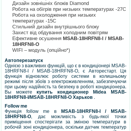
Дизайн зовнішніх блоків Diamond
Робота на обігрів при низьких температурах -27С
Робота на охолодження при низьких
температурах -15С
Стильний дизайн внутрішнього блоку
Захист від обдування холодним повітрям
Ефективне осушення
MSAB-18HRFN8-I / MSAB-
18HRFN8-O
WIFI – модуль (опційно*)
Автоперезапуск
Однією з важливих функцій, що є в кондиціонері MSAB-
18HRFN8-I / MSAB-18HRFN8-O, є Авторестарт. Ця
функція відновлює роботу системи в колишньому
режимі після збоїв з електроживленням, забезпечуючи
при цьому надійність та безпеку в роботі кондиціонера.
Вы можете
купить кондиционер Midea MSAB-
18HRFN8-I/MSAB-18HRFN8-O Харьков
.
Follow me
Функція follow me в
MSAB-18HRFN8-I / MSAB-
18HRFN8-O
, дає можливість з будь-якої точки
приміщення спостерігати за зміною температури в
робочій зоні кондиціонера, оскільки датчик температур