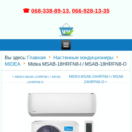
☎
068-338-89-13
,
066-928-13-35
Главная
Настенные кондиционеры
Вы здесь:
MIDEA
Midea MSAB-18HRFN8-I / MSAB-18HRFN8-O
MIDEA MSAB-24HRFN8-I / MSAB-
< MIDEA MSAB-12HRFN8-I / MSAB-
24HRFN8-O >
12HRFN8-O