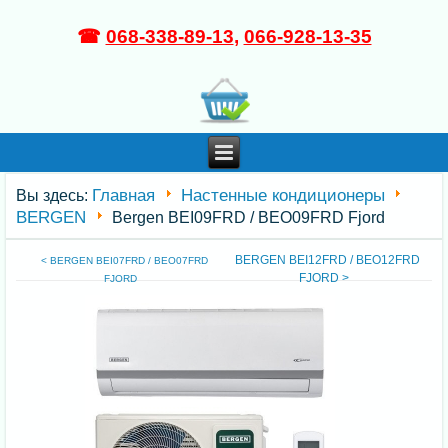
☎
068-338-89-13
,
066-928-13-35
Главная
Настенные кондиционеры
Вы здесь:
BERGEN
Bergen BEI09FRD / BEO09FRD Fjord
BERGEN BEI12FRD / BEO12FRD
< BERGEN BEI07FRD / BEO07FRD
FJORD >
FJORD