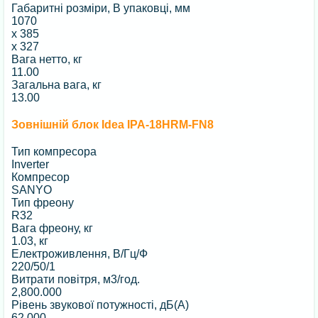
Габаритні розміри, В упаковці, мм
1070
x
385
x
327
Вага нетто, кг
11.00
Загальна вага, кг
13.00
Зовнішній блок Idea IPA-18HRM-FN8
Тип компресора
Inverter
Компресор
SANYO
Тип фреону
R32
Вага фреону, кг
1.03, кг
Електроживлення, В/Гц/Ф
220/50/1
Витрати повітря, м3/год.
2,800.000
Рівень звукової потужності, дБ(А)
62.000