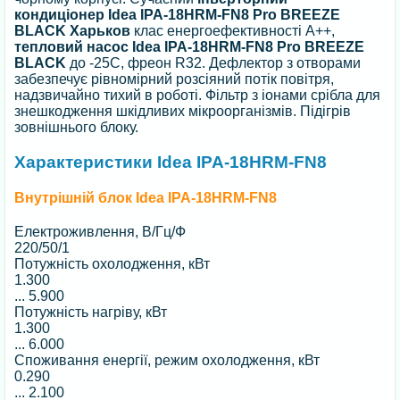
кондиціонер Idea IPA-18HRM-FN8 Pro BREEZE
BLACK Харьков
клас енергоефективності А++,
тепловий насос Idea IPA-18HRM-FN8 Pro BREEZE
BLACK
до -25С, фреон R32. Дефлектор з отворами
забезпечує рівномірний розсіяний потік повітря,
надзвичайно тихий в роботі. Фільтр з іонами срібла для
знешкодження шкідливих мікроорганізмів. Підігрів
зовнішнього блоку.
Характеристики Idea IPA-18HRM-FN8
Внутрішній блок Idea IPA-18HRM-FN8
Електроживлення, В/Гц/Ф
220/50/1
Потужність охолодження, кВт
1.300
...
5.900
Потужність нагріву, кВт
1.300
...
6.000
Споживання енергії, режим охолодження, кВт
0.290
...
2.100