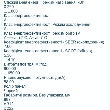
Споживання енергії, режим нагрівання, кВт
0.250
...
1.800
Клас енергоефективності
A++
Клас енергоефективності, Режим охолодження
A++
Клас енергоефективності, режим обігріву
А+++ at +2°С; А+ at -7°С
Коефіцієнт енергоефективності - SEER (охолодження)
7.00
Коефіцієнт енергоефективності - SCOP (обігрів)
5.30
...
4.10
Витрати повітря, м³/год.
900.00
...
650.00
Рівень звукової потужності, дБ(А)
58.00
Колір панелі
Чорний
Габаритні розміри, Без упаковки, мм
997
x
312
x
222