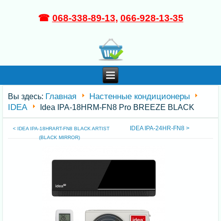
☎
068-338-89-13
,
066-928-13-35
Главная
Настенные кондиционеры
Вы здесь:
IDEA
Idea IPA-18HRM-FN8 Pro BREEZE BLACK
IDEA IPA-24HR-FN8 >
< IDEA IPA-18HRART-FN8 BLACK ARTIST
(BLACK MIRROR)