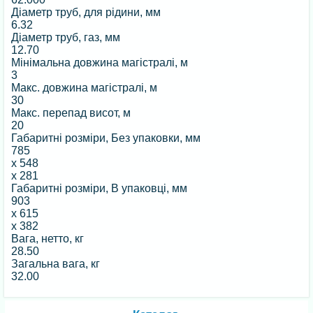
Діаметр труб, для рідини, мм
6.32
Діаметр труб, газ, мм
12.70
Мінімальна довжина магістралі, м
3
Макс. довжина магістралі, м
30
Макс. перепад висот, м
20
Габаритні розміри, Без упаковки, мм
785
x
548
x
281
Габаритні розміри, В упаковці, мм
903
x
615
x
382
Вага, нетто, кг
28.50
Загальна вага, кг
32.00