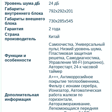
Уровень шума дБ
24 дБ
Габариты
792х292х201
внутреннего блока
Габариты внешнего
730х285х545
блока
Гарантия
2 года
Страна
Китай
производитель
Самоочистка, Универсальный
пульт, Низкий уровень шума,
Пластиковая защитная
Функции и
решетка, Самодиагностика,
особенности
Управление WI-FI (опционно),
Авторестарт, 24-х часовой
таймер
А+++, Антикоррозийное
покрытие теплообменника,
Фильтр с ионами серебра,
Ионизатор, Автоматическая
Дополнительная
работа жалюзи по
информация
горизонтали,
Авторазмораживание,
Легкомоющаяся передняя