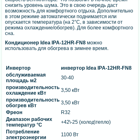
снизить уровень шума. Это в свою очередь даст
возможность для комфортного отдыха. Дополнительно
в этом режиме автоматически поднимается или
опускается температура (на 2°С, в зависимости от
режима охлаждение/обогрев). Для более комфортного
сна.
Кондиционер Idea IPA-12HR-FN8
можно
использовать для обогрева в зимнее время.
Инвертор
инвертор Idea IPA-12HR-FN8
обслуживаемая
30-40
площадь м2
производительность
3,50 кВт
охлаждение кВт
производительность
3,50 кВт
обогрев кВт
Фреон
R32
Диапазон рабочих
+42\-25 (холод\тепло)
температур °C
Потребление
1100 Вт
электроэнергии