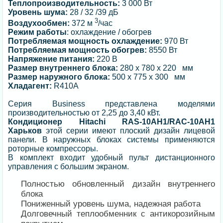
Теплопроизводительность:
3 000 Вт
Уровень шума:
28 / 32 /39 дБ
3
Воздухообмен:
372 м
/час
Режим работы
: охлаждение / обогрев
Потребляемая мощность охлаждение:
970 Вт
Потребляемая мощность обогрев:
8550 Вт
Напряжение питания:
220 В
Размер внутреннего блока:
280 х 780 х 220 мм
Размер наружного блока:
500 х 775 х 300 мм
Хладагент:
R410A
Серия Business представлена моделями
производительностью от 2,25 до 3,40 кВт.
Кондиционер Hitachi RAS-10AH1/RAC-10AH1
Харьков
этой серии имеют плоский дизайн лицевой
панели. В наружных блоках системы применяются
роторные компрессоры.
В комплект входит удобный пульт дистанционного
управления с большим экраном.
Полностью обновленный дизайн внутреннего
блока
Пониженный уровень шума, надежная работа
Долговечный теплообменник с антикорозийным