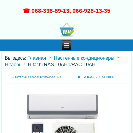
☎
068-338-89-13
,
066-928-13-35
Главная
Настенные кондиционеры
Вы здесь:
Hitachi
Hitachi RAS-10AH1/RAC-10AH1
IDEA IPA-09HR-FN8 >
< HITACHI RAS-08LH2/RAC-08LH2