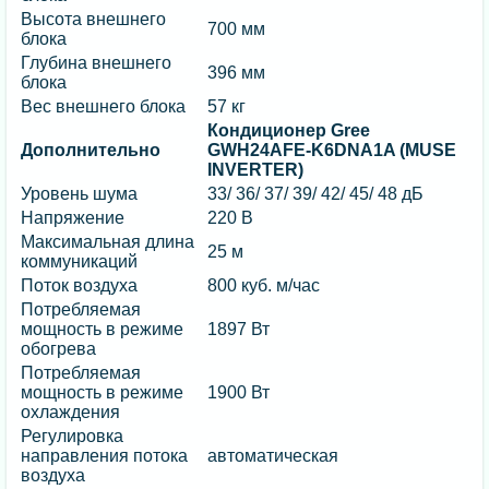
Высота внешнего
700 мм
блока
Глубина внешнего
396 мм
блока
Вес внешнего блока
57 кг
Кондиционер Gree
Дополнительно
GWH24AFE-K6DNA1A (MUSE
INVERTER)
Уровень шума
33/ 36/ 37/ 39/ 42/ 45/ 48 дБ
Напряжение
220 В
Максимальная длина
25 м
коммуникаций
Поток воздуха
800 куб. м/час
Потребляемая
мощность в режиме
1897 Вт
обогрева
Потребляемая
мощность в режиме
1900 Вт
охлаждения
Регулировка
направления потока
автоматическая
воздуха