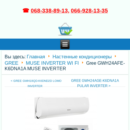
☎
068-338-89-13
,
066-928-13-35
Главная
Настенные кондиционеры
Вы здесь:
GREE
MUSE INVERTER WI FI
Gree GWH24AFE-
K6DNA1A MUSE INVERTER
GREE GWH24AGE-K6DNA1A
< GREE GWH18QD-K6DND2D LOMO
PULAR INVERTER >
INVERTER