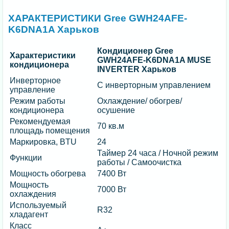
ХАРАКТЕРИСТИКИ Gree GWH24AFE-
K6DNA1A Харьков
Кондиционер Gree
Характеристики
GWH24AFE-K6DNA1A MUSE
кондиционера
INVERTER Харьков
Инверторное
С инверторным управлением
управление
Режим работы
Охлаждение/ обогрев/
кондиционера
осушение
Рекомендуемая
70 кв.м
площадь помещения
Маркировка, BTU
24
Таймер 24 часа / Ночной режим
Функции
работы / Самоочистка
Мощность обогрева
7400 Вт
Мощность
7000 Вт
охлаждения
Используемый
R32
хладагент
Класс