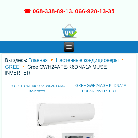
☎
068-338-89-13
,
066-928-13-35
Главная
Настенные кондиционеры
Вы здесь:
GREE
Gree GWH24AFE-K6DNA1A MUSE
INVERTER
GREE GWH24AGE-K6DNA1A
< GREE GWH18QD-K6DND2D LOMO
PULAR INVERTER >
INVERTER