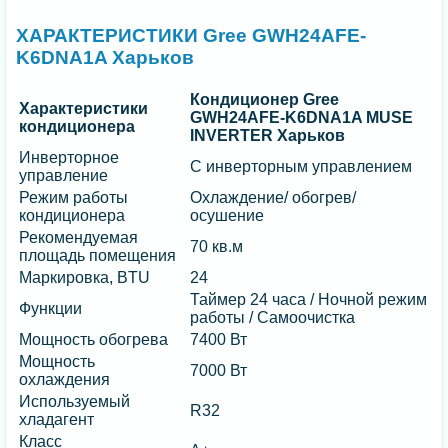
ХАРАКТЕРИСТИКИ Gree GWH24AFE-
K6DNA1A Харьков
Кондиционер Gree
Характеристики
GWH24AFE-K6DNA1A MUSE
кондиционера
INVERTER Харьков
Инверторное
С инверторным управлением
управление
Режим работы
Охлаждение/ обогрев/
кондиционера
осушение
Рекомендуемая
70 кв.м
площадь помещения
Маркировка, BTU
24
Таймер 24 часа / Ночной режим
Функции
работы / Самоочистка
Мощность обогрева
7400 Вт
Мощность
7000 Вт
охлаждения
Используемый
R32
хладагент
Класс