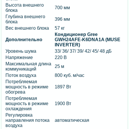
Высота внешнего
700 мм
блока
Глубина внешнего
396 мм
блока
Вес внешнего блока
57 кг
Кондиционер Gree
Дополнительно
GWH24AFE-K6DNA1A (MUSE
INVERTER)
Уровень шума
33/ 36/ 37/ 39/ 42/ 45/ 48 дБ
Напряжение
220 В
Максимальная длина
25 м
коммуникаций
Поток воздуха
800 куб. м/час
Потребляемая
мощность в режиме
1897 Вт
обогрева
Потребляемая
мощность в режиме
1900 Вт
охлаждения
Регулировка
направления потока
автоматическая
воздуха