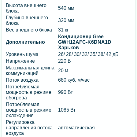
Высота внешнего
540 мм
блока
Глубина внешнего
320 мм
блока
Вес внешнего блока
31 кг
Кондиционер Gree
Дополнительно
GWH12AFC-K6DNA1D
Харьков
Уровень шума
26/ 28/ 30/ 32/ 35/ 38/ 42 дБ
Напряжение
220 В
Максимальная длина
20 м
коммуникаций
Поток воздуха
680 куб. м/час
Потребляемая
мощность в режиме
990 Вт
обогрева
Потребляемая
мощность в режиме
1085 Вт
охлаждения
Регулировка
направления потока
автоматическая
воздуха