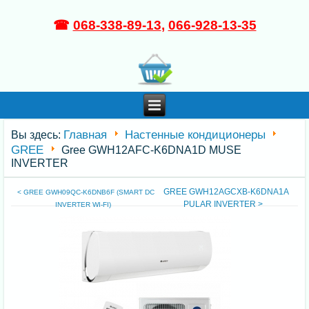
☎
068-338-89-13
,
066-928-13-35
Главная
Настенные кондиционеры
Вы здесь:
GREE
Gree GWH12AFC-K6DNA1D MUSE
INVERTER
GREE GWH12AGCXB-K6DNA1A
< GREE GWH09QC-K6DNB6F (SMART DC
PULAR INVERTER >
INVERTER WI-FI)