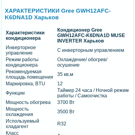
ХАРАКТЕРИСТИКИ Gree GWH12AFC-
K6DNA1D Харьков
Кондиционер Gree
Характеристики
GWH12AFC-K6DNA1D MUSE
кондиционера
INVERTER Харьков
Инверторное
С инверторным управлением
управление
Режим работы
Охлаждение/ обогрев/
кондиционера
осушение
Рекомендуемая
35 кв.м
площадь помещения
Маркировка, BTU
12
Таймер 24 часа / Ночной режим
Функции
работы / Самоочистка
Мощность обогрева
3700 Вт
Мощность
3500 Вт
охлаждения
Используемый
R32
хладагент
Класс