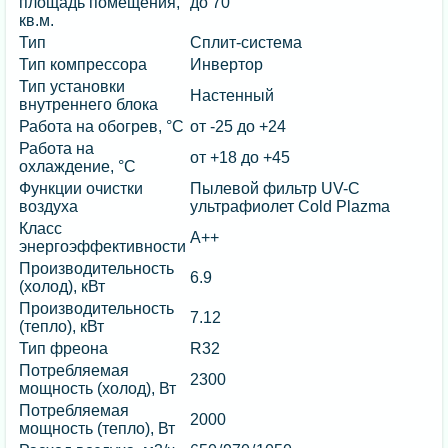
площадь помещения,
до 70
кв.м.
Тип
Сплит-система
Тип компрессора
Инвертор
Тип установки
Настенный
внутреннего блока
Работа на обогрев, °C
от -25 до +24
Работа на
от +18 до +45
охлаждение, °C
Функции очистки
Пылевой фильтр UV-C
воздуха
ультрафиолет Cold Plazma
Класс
А++
энергоэффективности
Производительность
6.9
(холод), кВт
Производительность
7.12
(тепло), кВт
Тип фреона
R32
Потребляемая
2300
мощность (холод), Вт
Потребляемая
2000
мощность (тепло), Вт