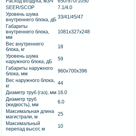
Расход воздуха, м3/ч
650 / 970 / 1050
SEER/SCOP
7.1/4.0
Уровень шума
33/41/45/47
внутреннего блока, дБ
Габариты
внутреннего блока,
1081x327x248
мм
Вес внутреннего
18
блока, кг
Уровень шума
59
наружного блока, дБ
Габариты наружного
960x700x396
блока, мм
Вес наружного блока,
44
кг
Диаметр труб (газ), мм
16.0
Диаметр труб
6.0
(жидкость), мм
Максимальная длина
25
магистрали, м
Максимальный
10
перепад высот, м