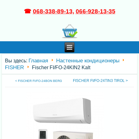
☎
068-338-89-13
,
066-928-13-35
Главная
Настенные кондиционеры
Вы здесь:
FISHER
Fischer FI/FO-24KIN2 Kalt
FISCHER FI/FO-24TIN3 TIROL >
< FISCHER FI/FO-24BON BERG