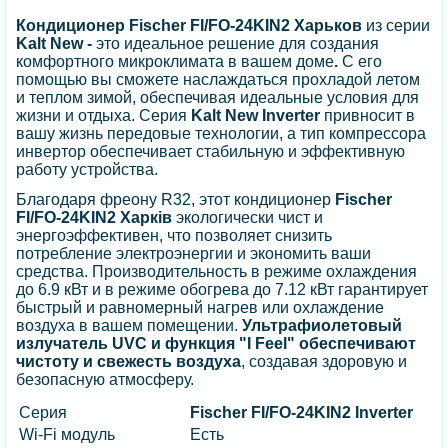
Кондиционер
Fischer FI/FO-24KIN2 Харьков
из серии
Kalt New -
это идеальное решение для создания
комфортного микроклимата в вашем доме
.
С его
помощью вы сможете наслаждаться прохладой летом
и теплом зимой, обеспечивая идеальные условия для
жизни и отдыха. Серия
Kalt New Inverter
привносит в
вашу жизнь передовые технологии, а тип компрессора
инвертор обеспечивает стабильную и эффективную
работу устройства.
Благодаря фреону R32, этот кондиционер
Fischer
FI/FO-24KIN2 Харків
экологически чист и
энергоэффективен, что позволяет снизить
потребление электроэнергии и экономить ваши
средства. Производительность в режиме охлаждения
до 6.9 кВт и в режиме обогрева до 7.12 кВт гарантирует
быстрый и равномерный нагрев или охлаждение
воздуха в вашем помещении.
Ультрафиолетовый
излучатель UVC и функция "I Feel" обеспечивают
чистоту и свежесть воздуха
, создавая здоровую и
безопасную атмосферу.
Серия
Fischer FI/FO-24KIN2 Inverter
Wi-Fi модуль
Есть