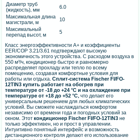
Диаметр труб
6.0
(жидкость), мм
Максимальная длина
10
магистрали, м
Максимальный
5
перепад высот, м
Класс энергоэффективности А+ и коэффициенты
EER/COP 3.21/3.61 подтверждают высокую
экономичность этого устройства. С расходом воздуха в
550 м³/ч, кондиционер быстро и равномерно
распределяет прохладу или тепло по всему
помещению, создавая комфортные условия для
работы или отдыха.
Cплит-система
Fischer FI/FO-
12TIN3 купить работает на обогрев при
температуре от -18 до +24 °C и на охлаждение при
температуре от +18 до +52 °C,
что делает его
универсальным решением для любых климатических
условий. Вы сможете наслаждаться комфортом
независимо от времени года и погодных условий за
окном. Этот
кондиционер Fischer FI/FO-12TIN3
не
только эффективен, но и прост в управлении.
Интуитивно понятный интерфейс и возможность
дистанционного контроля делают его использование