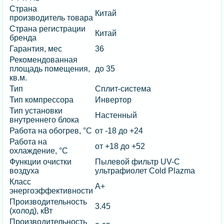
Страна
Китай
производитель товара
Страна регистрации
Китай
бренда
Гарантия, мес
36
Рекомендованная
площадь помещения,
до 35
кв.м.
Тип
Сплит-система
Тип компрессора
Инвертор
Тип установки
Настенный
внутреннего блока
Работа на обогрев, °C
от -18 до +24
Работа на
от +18 до +52
охлаждение, °C
Функции очистки
Пылевой фильтр UV-C
воздуха
ультрафиолет Cold Plazma
Класс
А+
энергоэффективности
Производительность
3.45
(холод), кВт
Производительность