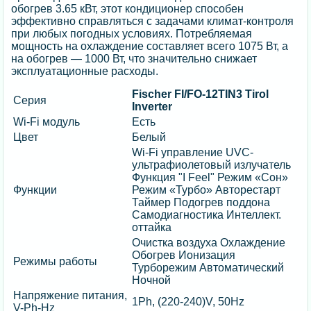
обогрев 3.65 кВт, этот кондиционер способен
эффективно справляться с задачами климат-контроля
при любых погодных условиях. Потребляемая
мощность на охлаждение составляет всего 1075 Вт, а
на обогрев — 1000 Вт, что значительно снижает
эксплуатационные расходы.
Fischer FI/FO-12TIN3 Tirol
Серия
Inverter
Wi-Fi модуль
Есть
Цвет
Белый
Wi-Fi управление UVC-
ультрафиолетовый излучатель
Функция "I Feel" Режим «Сон»
Функции
Режим «Турбо» Авторестарт
Таймер Подогрев поддона
Самодиагностика Интеллект.
оттайка
Очистка воздуха Охлаждение
Обогрев Ионизация
Режимы работы
Турборежим Автоматический
Ночной
Напряжение питания,
1Ph, (220-240)V, 50Hz
V-Ph-Hz