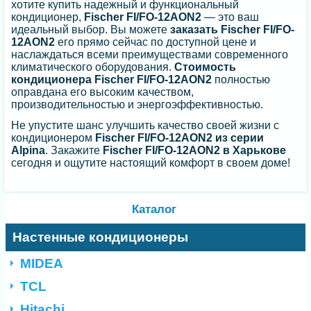
хотите купить надежный и функциональный
кондиционер,
Fischer FI/FO-12AON2
— это ваш
идеальный выбор. Вы можете
заказать Fischer FI/FO-
12AON2
его прямо сейчас по доступной цене и
наслаждаться всеми преимуществами современного
климатического оборудования.
Стоимость
кондиционера Fischer FI/FO-12AON2
полностью
оправдана его высоким качеством,
производительностью и энергоэффективностью.
Не упустите шанс улучшить качество своей жизни с
кондиционером
Fischer FI/FO-12AON2 из серии
Alpina
. Закажите
Fischer FI/FO-12AON2 в Харькове
сегодня и ощутите настоящий комфорт в своем доме!
Каталог
Настенные кондиционеры
MIDEA
TCL
Hitachi