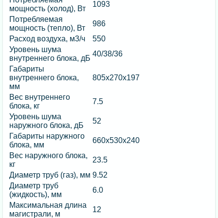
1093
мощность (холод), Вт
Потребляемая
986
мощность (тепло), Вт
Расход воздуха, м3/ч
550
Уровень шума
40/38/36
внутреннего блока, дБ
Габариты
внутреннего блока,
805х270х197
мм
Вес внутреннего
7.5
блока, кг
Уровень шума
52
наружного блока, дБ
Габариты наружного
660х530х240
блока, мм
Вес наружного блока,
23.5
кг
Диаметр труб (газ), мм
9.52
Диаметр труб
6.0
(жидкость), мм
Максимальная длина
12
магистрали, м