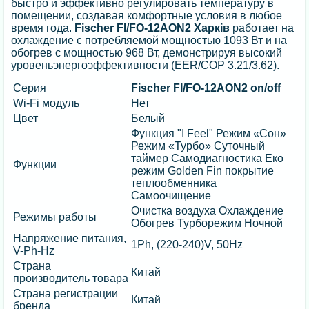
быстро и эффективно регулировать температуру в
помещении, создавая комфортные условия в любое
время года.
Fischer FI/FO-12AON2 Харків
работает на
охлаждение с потребляемой мощностью 1093 Вт и на
обогрев с мощностью 968 Вт, демонстрируя высокий
уровеньэнергоэффективности (EER/COP 3.21/3.62).
Серия
Fischer FI/FO-12AON2 on/off
Wi-Fi модуль
Нет
Цвет
Белый
Функция "I Feel" Режим «Сон»
Режим «Турбо» Суточный
таймер Самодиагностика Еко
Функции
режим Golden Fin покрытие
теплообменника
Самоочищение
Очистка воздуха Охлаждение
Режимы работы
Обогрев Турборежим Ночной
Напряжение питания,
1Ph, (220-240)V, 50Hz
V-Ph-Hz
Страна
Китай
производитель товара
Страна регистрации
Китай
бренда