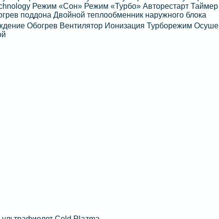
chnology Режим «Сон» Режим «Турбо» Авторестарт Таймер
грев поддона Двойной теплообменник наружного блока
аждение Обогрев Вентилятор Ионизация Турборежим Осуш
ой
ультрафиолет Cold Plazma