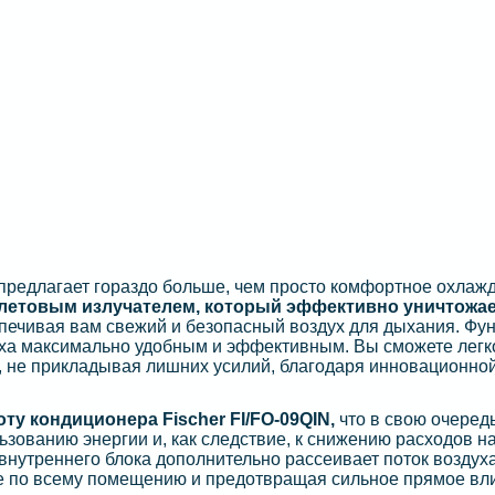
предлагает гораздо больше, чем просто комфортное охлаж
етовым излучателем, который эффективно уничтожа
спечивая вам свежий и безопасный воздух для дыхания. Фу
духа максимально удобным и эффективным. Вы сможете легк
, не прикладывая лишних усилий, благодаря инновационно
ту кондиционера Fischer FI/FO-09QIN,
что в свою очеред
зованию энергии и, как следствие, к снижению расходов н
нутреннего блока дополнительно рассеивает поток воздуха
е по всему помещению и предотвращая сильное прямое вл