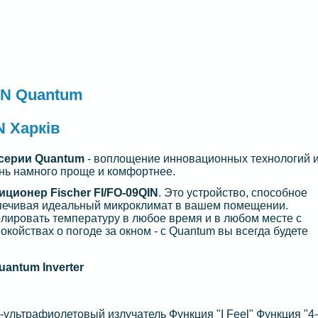
IN Quantum
N Харків
серии Quantum
- воплощение инновационных технологий 
знь намного проще и комфортнее.
иционер Fischer FI/FO-09QIN
. Это устройство, способное
спечивая идеальный микроклимат в вашем помещении.
олировать температуру в любое время и в любом месте с
койствах о погоде за окном - с Quantum вы всегда будете
uantum Inverter
ультрафиолетовый излучатель Функция "I Feel" Функция "4