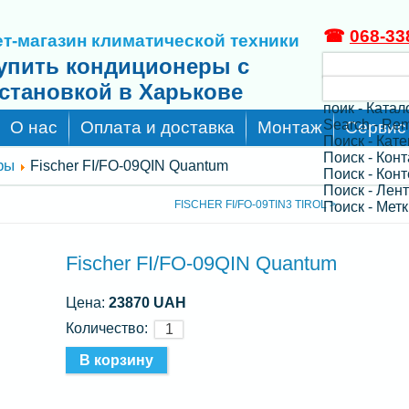
☎
068-33
т-магазин климатической техники
упить кондиционеры с
становкой в Харькове
поик - Катал
Search - Re
О нас
Оплата и доставка
Монтаж
Сервис
Поиск - Кат
Поиск - Кон
ры
Fischer FI/FO-09QIN Quantum
Поиск - Конт
Поиск - Лен
FISCHER FI/FO-09TIN3 TIROL >
Поиск - Метк
Fischer FI/FO-09QIN Quantum
Цена:
23870 UAH
Количество: