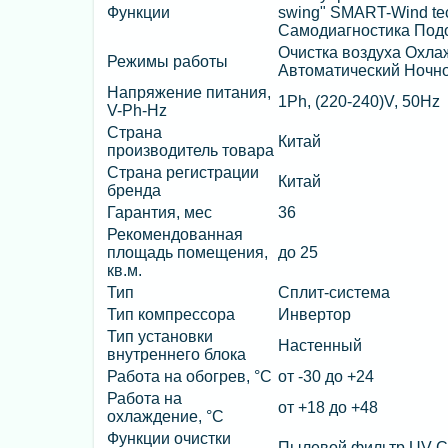
Функции
swing" SMART-Wind te
Самодиагностика Подо
Очистка воздуха Охл
Режимы работы
Автоматический Ночн
Напряжение питания,
1Ph, (220-240)V, 50Hz
V-Ph-Hz
Страна
Китай
производитель товара
Страна регистрации
Китай
бренда
Гарантия, мес
36
Рекомендованная
площадь помещения,
до 25
кв.м.
Тип
Сплит-система
Тип компрессора
Инвертор
Тип установки
Настенный
внутреннего блока
Работа на обогрев, °C
от -30 до +24
Работа на
от +18 до +48
охлаждение, °C
Функции очистки
Пылевой фильтр UV-C 