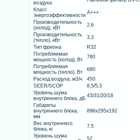
воздуха
Класс
А+++
энергоэффективности
Производительность
2.6
(холод), кВт
Производительность
3.3
(тепло), кВт
Тип фреона
R32
Потребляемая
780
мощность (холод), Вт
Потребляемая
680
мощность (тепло), Вт
Расход воздуха, м3/ч
450
SEER/SCOP
8.5/5.3
Уровень шума
43/31/20/18
внутреннего блока, дБ
Габариты
внутреннего блока,
896x295x192
мм
Вес внутреннего
7.5
блока, кг
Уровень шума
52