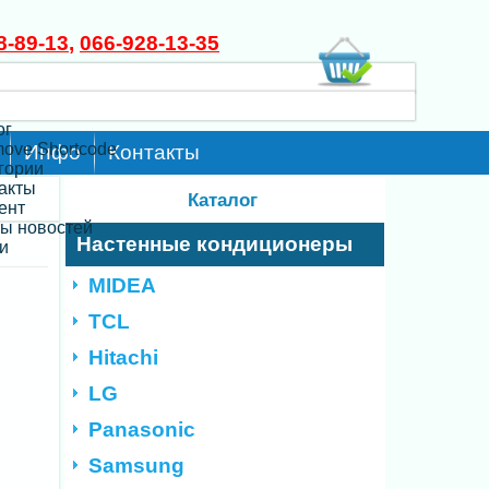
8-89-13
,
066-928-13-35
ог
move Shortcode
Инфо
Контакты
егории
такты
Каталог
ент
ты новостей
Настенные кондиционеры
и
MIDEA
TCL
Hitachi
LG
Panasonic
Samsung