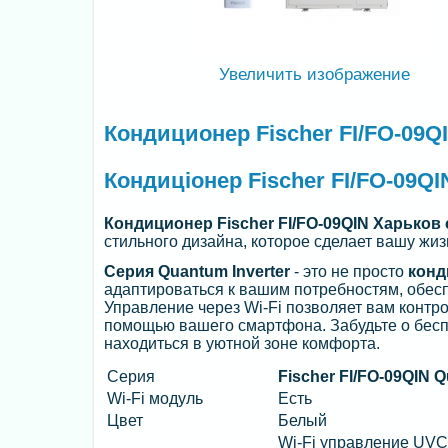
Увеличить изображение
Кондиционер Fischer FI/FO-09Q
Кондиціонер Fischer FI/FO-09QI
Кондиционер Fischer FI/FO-09QIN Харьков
стильного дизайна, которое сделает вашу жи
Серия Quantum Inverter
- это не просто
конд
адаптироваться к вашим потребностям, обе
Управление через Wi-Fi позволяет вам контр
помощью вашего смартфона. Забудьте о беспо
находиться в уютной зоне комфорта.
Серия
Fischer FI/FO-09QIN Q
Wi-Fi модуль
Есть
Цвет
Белый
Wi-Fi управление UVC-