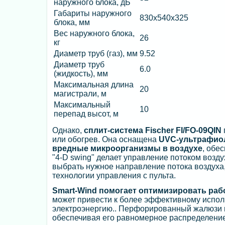
наружного блока, дБ
Габариты наружного
830x540x325
блока, мм
Вес наружного блока,
26
кг
Диаметр труб (газ), мм
9.52
Диаметр труб
6.0
(жидкость), мм
Максимальная длина
20
магистрали, м
Максимальный
10
перепад высот, м
Однако,
сплит-система Fischer FI/FO-09QIN
или обогрев. Она оснащена
UVC-ультрафиол
вредные микроорганизмы в воздухе
, обе
"4-D swing" делает управление потоком воз
выбрать нужное направление потока воздуха
технологии управления с пульта.
Smart-Wind помогает оптимизировать рабо
может привести к более эффективному исполь
электроэнергию.. Перфорированный жалюзи в
обеспечивая его равномерное распределени