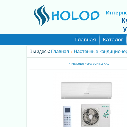
Интерне
К
у
Главная
Каталог
Главная
Настенные кондиционе
Вы здесь:
< FISCHER FI/FO-09KIN2 KALT