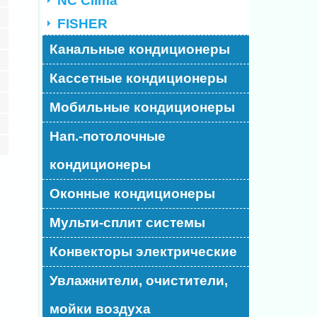
NC Clima
FISHER
Канальные кондиционеры
Кассетные кондиционеры
Мобильные кондиционеры
Нап.-потолочные
кондиционеры
Оконные кондиционеры
Мульти-сплит системы
Конвекторы электрические
Увлажнители, очистители,
мойки воздуха