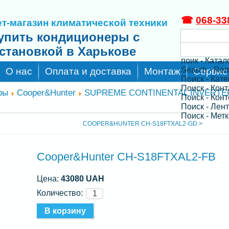
☎
068-33
т-магазин климатической техники
упить кондиционеры с
становкой в Харькове
поик - Катал
Search - Re
О нас
Оплата и доставка
Монтаж
Сервис
Поиск - Кат
Поиск - Кон
ры
Cooper&Hunter
SUPREME CONTINENTAL INVERTE
Поиск - Конт
Поиск - Лен
Поиск - Метк
COOPER&HUNTER CH-S18FTXAL2-GD >
Cooper&Hunter CH-S18FTXAL2-FB
Цена:
43080 UAH
Количество: