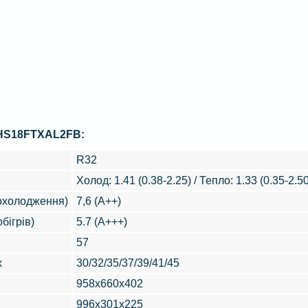
CHS18FTXAL2FB:
R32
Холод: 1.41 (0.38-2.25) / Тепло: 1.33 (0.35-2.50
(охолодження)
7,6 (А++)
бігрів)
5.7 (А+++)
57
x
30/32/35/37/39/41/45
958x660x402
996x301x225