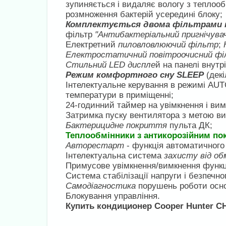
зупиняється і видаляє вологу з теплооб
розмноження бактерій усередині блоку;
Комплектується двома фільтрами на
фільтр
"Антибактеріальний пригнічува
Електретний
пиловловлюючий фільтр
;
Електростатичний повітроочисний ф
Стильний LED диспле
й на панелі внут
Режим комфортного сну SLЕЕР
(дек
Інтелектуальне керування в режимі AUT
температури в приміщенні;
24-годинний таймер на увімкнення і вим
Затримка пуску вентилятора з метою ви
Бактерицидне покриття
пульта ДК;
Теплообмінники з антикорозійним по
Авторестарт
- функція автоматичного
Інтелектуальна система
захисту від об
Примусове увімкнення/вимкнення функц
Система стабілізації напруги і безпечно
Самодіагностика
порушень роботи основ
Блокування управління.
Купить кондиционер Cooper Hunter C