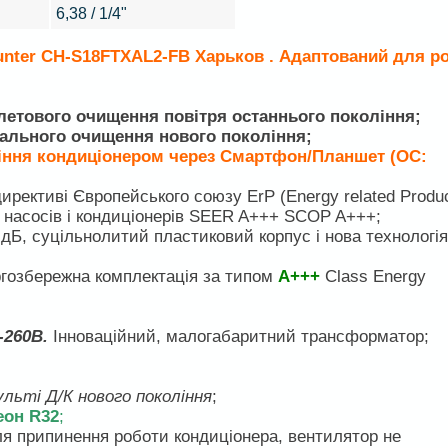
6,38 / 1/4"
nter CH-S18FTXAL2-FB Харьков . Адаптований для р
летового очищення повітря останнього покоління;
отального очищення нового покоління;
іння кондиціонером через Смартфон/Планшет (ОС:
директиві Європейського союзу ErP (Energy related Produ
 насосів і кондиціонерів SEER A+++ SCOP A+++;
 дБ, суцільнолитий пластиковий корпус і нова технологія
гозбережна комплектація за типом
A+++
Class Energy
-260В.
Інноваційний, малогабаритний трансформатор;
ульті Д/К нового покоління
;
он R32
;
я припинення роботи кондиціонера, вентилятор не