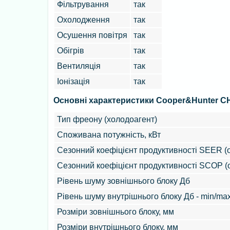
Фільтрування
так
Охолодження
так
Осушення повітря
так
Обігрів
так
Вентиляція
так
Іонізація
так
Основні характеристики Cooper&Hunter 
Тип фреону (холодоагент)
Споживана потужність, кВт
Сезонний коефіцієнт продуктивності SEER 
Сезонний коефіцієнт продуктивності SCOP (о
Рівень шуму зовнішнього блоку Дб
Рівень шуму внутрішнього блоку Дб - min/ma
Розміри зовнішнього блоку, мм
Розміри внутрішнього блоку, мм