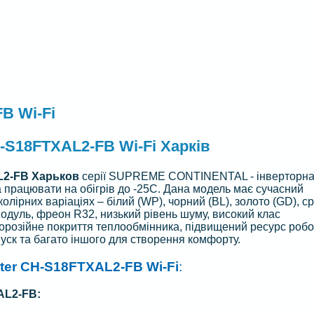
B Wi-Fi
-S18FTXAL2-FB Wi-Fi Харків
L2-FB Харьков
серії SUPREME CONTINENTAL - інверторн
а працювати на обігрів до -25С. Дана модель має сучасний
лірних варіаціях – білий (WP), чорний (BL), золото (GD), ср
модуль, фреон R32, низький рівень шуму, високий клас
орозійне покриття теплообмінника, підвищений ресурс робо
пуск та багато іншого для створення комфорту.
er CH-S18FTXAL2-FB Wi-Fi
:
AL2-FB: