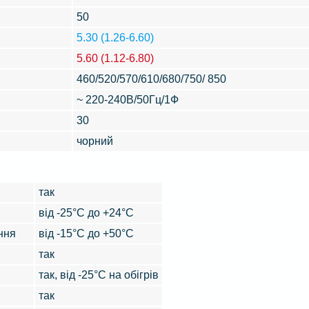
50
5.30 (1.26-6.60)
5.60 (1.12-6.80)
460/520/570/610/680/750/ 850
~ 220-240В/50Гц/1Ф
30
чорний
так
від -25°С до +24°С
ння
від -15°С до +50°С
так
так, від -25°C на обігрів
так