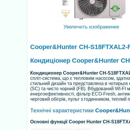
Увеличить изображение
Cooper&Hunter CH-S18FTXAL2-F
Кондиціонер Cooper&Hunter CH
Кондиционер
Cooper&Hunter CH-S18FTXA
спліт-система, що є тепловим насосом, здатн
стильний дизайн та представлена в чотирьох ко
(SC) та чисто чорний (FB). Вбудований WI-FI 
енергоефективності, фільтр ECO-Fresh, антик
черговий обігрів, пульт з годинником, теплий 
Технічні характеристики
Cooper&Hunt
Основні функції Cooper Hunter CH-S18FTX