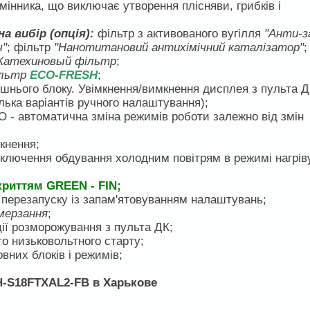
мінника, що виключає утворення плісняви, грибків і
 вибір (опція):
фільтр з активованого вугілля
"Анти-з
ч"
; фільтр
"Нанотитановий антихімічний каталізатор"
;
Катехиновый фільтр
;
ільтр
ЕСО-FRESH
;
рішнього блоку. Увімкнення/вимкнення дисплея з пульта Д
ілька варіантів ручного налаштування);
O - автоматична зміна режимів роботи залежно від змін
кнення;
ключення обдування холодним повітрям в режимі нагрів
криттям GREEN - FIN;
 перезапуску із запам'ятовуванням налаштувань;
мерзання
;
ії розморожування з пульта ДК;
го низьковольтного старту;
них блоків і режимів;
H-S18FTXAL2-FB в Харькове