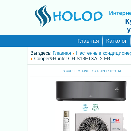
Интерне
К
у
Главная
Каталог
Главная
Настенные кондиционе
Вы здесь:
Cooper&Hunter CH-S18FTXAL2-FB
< COOPER&HUNTER CH-S12FTXTB2S-NG