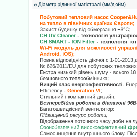
⌀ Діаметр рідинної магістралі (мм/дюйм)
Побутовий тепловий насос Cooper&Hu
на тепло в північних країнах Європи;
Захист будинку від обмерзання +8°C;
CH UV Cleaner
- технологія ультрафіо
CH SMART - ION Filter
- технологія т
Wi-Fi модуль для можливості управл
Android, iOS);
Повна відповідність діючої c 1-01-2013 
№ 626/2011/EU для побутових теплових
Екстра низький рівень шуму - всього 18
безшовного теплообмінника;
Вищий клас енергоефективності.
Енер
Efficiency -
Generation VI
;
Стильний і компактний дизайн;
Безперебійна робота в діапазоні 96В
Багатошвидкісний вентилятор;
Підвищений ресурс роботи;
Відображення поточного часу доби на
п
Озонобезпечний високоефективний
фре
Самоочищення внутрішнього блоку. Післ