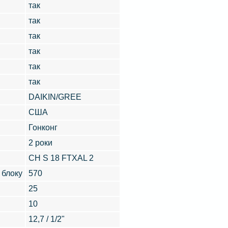
так
так
так
так
так
так
DAIKIN/GREE
США
Гонконг
2 роки
CH S 18 FTXAL 2
 блоку
570
25
10
12,7 / 1/2"