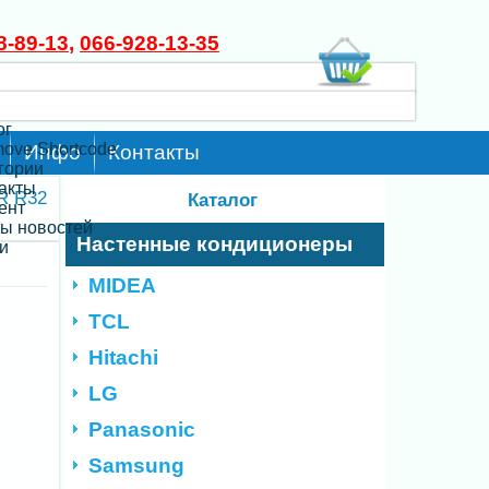
8-89-13
,
066-928-13-35
ог
move Shortcode
Инфо
Контакты
егории
такты
R R32
Каталог
ент
ты новостей
Настенные кондиционеры
и
MIDEA
TCL
Hitachi
LG
Panasonic
Samsung