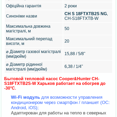
Офіційна гарантія
2 роки
CH S 18FTXTB2S NG
,
Синоніми назви
CH-S18FTXTB-W
Максимальна довжина
50
магістралі, м
Максимальний перепад
20
висоти, м
⌀ Діаметр газової магістралі
15,88 / 5/8"
(мм/дюйм)
⌀ Діаметр рідинної
6,38 / 1/4"
магістралі (мм/дюйм)
Бытовой тепловой насос Cooper&Hunter CH-
S18FTXTB2S-W Харьков работает на обогрев до
-30°C.
Wi-Fi модуль
для возможности управления
кондиционером через смартфон / планшет (ОС:
Android, iOS);
Адаптирован для работы на тепло в северных