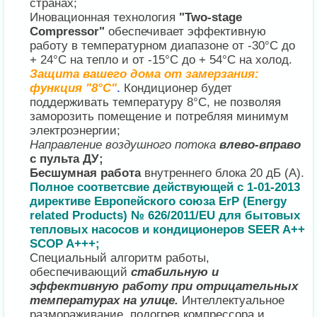
странах;
Иновационная технология
"Two-stage
Compressor"
обеспечивает эффективную
работу в температурном диапазоне от -30°C до
+ 24°C на тепло и от -15°C до + 54°C на холод.
Защита вашего дома от замерзания:
функция "8°C"
.
Кондиционер будет
поддерживать температуру 8°C, не позволяя
заморозить помещение и потребляя минимум
электроэнергии;
Направление воздушного потока
влево-вправо
с пульта ДУ;
Бесшумная работа
внутреннего блока 20 дБ (А).
Полное соответсвие действующей c 1-01-2013
директиве Европейского союза ErP (Energy
related Products) № 626/2011/EU для бытовых
тепловых насосов и кондиционеров SEER A++
SCOP A+++;
Специальный алгоритм работы,
обеспечивающий
стабильную и
эффективную работу при отрицательных
температурах на улице.
Интеллектуальное
размораживание, подогрев компрессора и