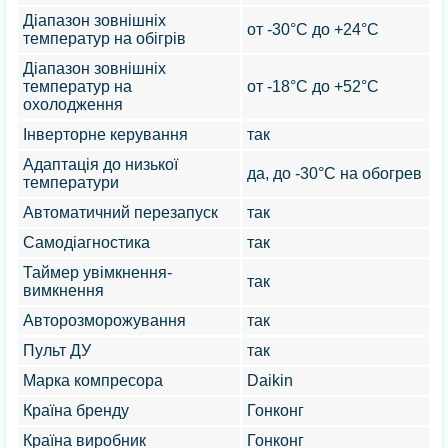
Діапазон зовнішніх
от -30°С до +24°С
температур на обігрів
Діапазон зовнішніх
температур на
от -18°С до +52°С
охолодження
Інверторне керування
так
Адаптація до низької
да, до -30°C на обогрев
температури
Автоматичний перезапуск
так
Самодіагностика
так
Таймер увімкнення-
так
вимкнення
Авторозморожування
так
Пульт ДУ
так
Марка компресора
Daikin
Країна бренду
Гонконг
Країна виробник
Гонконг