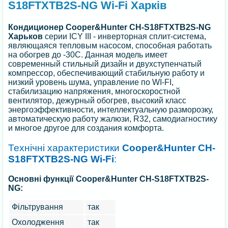
S18FTXTB2S-NG Wi-Fi Харків
Кондиционер Cooper&Hunter CH-S18FTXTB2S-NG
Харьков
серии ICY III - инверторная сплит-система,
являющаяся тепловым насосом, способная работать
на обогрев до -30С. Данная модель имеет
современный стильный дизайн и двухступенчатый
компрессор, обеспечивающий стабильную работу и
низкий уровень шума, управление по WI-FI,
стабилизацию напряжения, многоскоростной
вентилятор, дежурный обогрев, высокий класс
энергоэффективности, интеллектуальную разморозку,
автоматическую работу жалюзи, R32, самодиагностику
и многое другое для создания комфорта.
Технічні характеристики
Cooper&Hunter CH-
S18FTXTB2S-NG Wi-Fi
:
Основні функції Cooper&Hunter CH-S18FTXTB2S-
NG:
Фільтрування
так
Охолодження
так