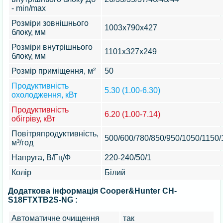
- min/max
Розміри зовнішнього
1003х790х427
блоку, мм
Розміри внутрішнього
1101х327х249
блоку, мм
Розмір приміщення, м²
50
Продуктивність
5.30 (1.00-6.30)
охолодження, кВт
Продуктивність
6.20 (1.00-7.14)
обігріву, кВт
Повітряпродуктивність,
500/600/780/850/950/1050/1150
м³/год
Напруга, В/Гц/Ф
220-240/50/1
Колір
Білий
Додаткова інформація Cooper&Hunter CH-
S18FTXTB2S-NG :
Автоматичне очищення
так