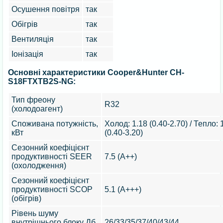
Осушення повітря
так
Обігрів
так
Вентиляція
так
Іонізація
так
Основні характеристики Cooper&Hunter CH-
S18FTXTB2S-NG:
Тип фреону
R32
(холодоагент)
Споживана потужність,
Холод: 1.18 (0.40-2.70) / Тепло: 
кВт
(0.40-3.20)
Сезонний коефіцієнт
продуктивності SEER
7.5 (А++)
(охолодження)
Сезонний коефіцієнт
продуктивності SCOP
5.1 (А+++)
(обігрів)
Рівень шуму
внутрішнього блоку Дб
26/33/35/37/40/43/44