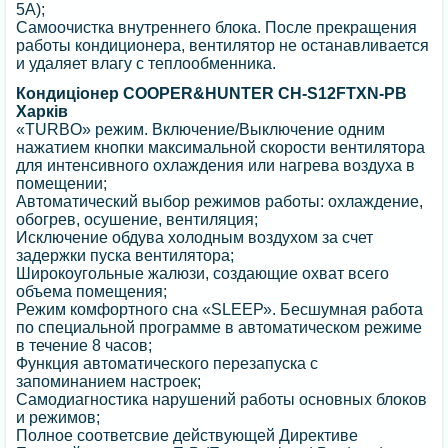
5А);
Самоочистка внутреннего блока. После прекращения
работы кондиционера, вентилятор не останавливается
и удаляет влагу с теплообменника.
Кондиціонер COOPER&HUNTER CH-S12FTXN-PB
Харків
«TURBO» режим. Включение/Выключение одним
нажатием кнопки максимальной скорости вентилятора
для интенсивного охлаждения или нагрева воздуха в
помещении;
Автоматический выбор режимов работы: охлаждение,
обогрев, осушение, вентиляция;
Исключение обдува холодным воздухом за счет
задержки пуска вентилятора;
Широкоугольные жалюзи, создающие охват всего
объема помещения;
Режим комфортного сна «SLЕЕР». Бесшумная работа
по специальной программе в автоматическом режиме
в течение 8 часов;
Функция автоматического перезапуска с
запоминанием настроек;
Самодиагностика нарушений работы основных блоков
и режимов;
Полное соответсвие действующей Директиве