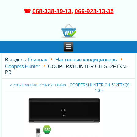
☎
068-338-89-13
,
066-928-13-35
Главная
Настенные кондиционеры
Вы здесь:
Cooper&Hunter
COOPER&HUNTER CH-S12FTXN-
PB
COOPER&HUNTER CH-S12FTXQ2-
< COOPER&HUNTER CH-S12FTXN-NG
NG >