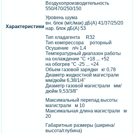
Воздухопроизводительность
550/470/250/150
Уровень шума
вн. блок (м/с/мак) дБ(А) 41/37/25/20
Характеристики
нар. блок дБ(А) 53
Тип хладагента R32
Тип компрессора роторный
Осушение л/ч 1,4
Температурный диапазон работы
на охлаждение °C +18 ... +52
на обогрев °C -25 ... +24
Объем газовой зарядки кг 0,78
Диаметр жидкостной магистрали
мм/дюйм 6,38/1/4"
Диаметр газовой магистрали мм/
дюйм 9,53/3/8"
Максимальный перепад высоты
магистрали м 10
Максимальная длина магистрали м
20
Габаритные размеры (ширина/
высота/глубина)