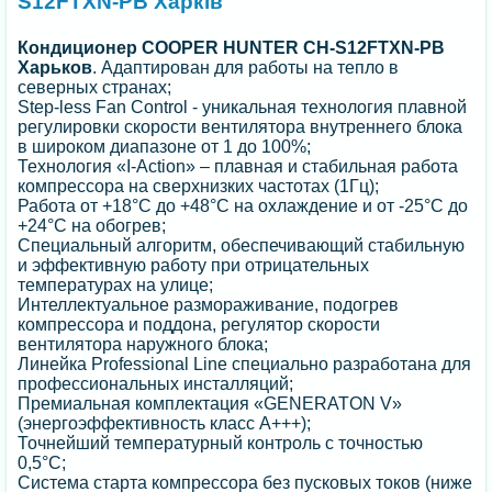
S12FTXN-PB Харків
Кондиционер COOPER HUNTER CH-S12FTXN-PB
Харьков
. Адаптирован для работы на тепло в
северных странах;
Step-less Fan Control - уникальная технология плавной
регулировки скорости вентилятора внутреннего блока
в широком диапазоне от 1 до 100%;
Технология «I-Action» – плавная и стабильная работа
компрессора на сверхнизких частотах (1Гц);
Работа от +18°C до +48°C на охлаждение и от -25°C до
+24°C на обогрев;
Специальный алгоритм, обеспечивающий стабильную
и эффективную работу при отрицательных
температурах на улице;
Интеллектуальное размораживание, подогрев
компрессора и поддона, регулятор скорости
вентилятора наружного блока;
Линейка Professional Line специально разработана для
профессиональных инсталляций;
Премиальная комплектация «GENERATON V»
(энергоэффективность класс А+++);
Точнейший температурный контроль с точностью
0,5°C;
Система старта компрессора без пусковых токов (ниже