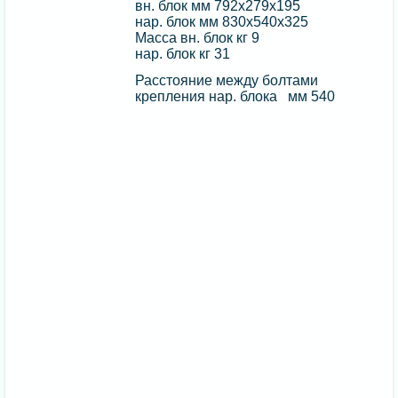
вн. блок мм 792х279х195
нар. блок мм 830х540х325
Масса вн. блок кг 9
нар. блок кг 31
Расстояние между болтами
крепления нар. блока мм 540