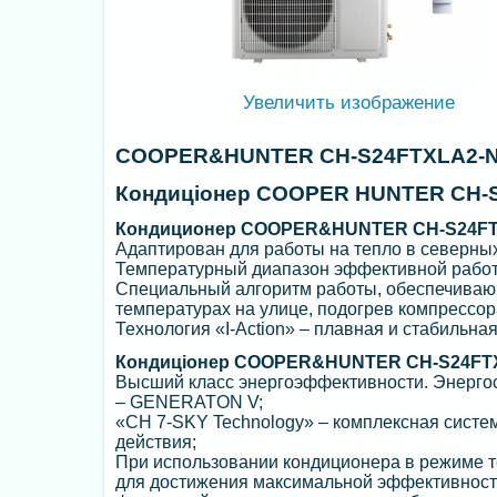
Увеличить изображение
COOPER&HUNTER CH-S24FTXLA2-
Кондиціонер COOPER HUNTER CH-S
Кондиционер COOPER&HUNTER CH-S24FT
Адаптирован для работы на тепло в северных
Температурный диапазон эффективной работы 
Специальный алгоритм работы, обеспечиваю
температурах на улице, подогрев компрессор
Технология «I-Action» – плавная и стабильная
Кондиціонер COOPER&HUNTER CH-S24FTX
Высший класс энергоэффективности. Энергосб
– GENERATON V;
«CH 7-SKY Technology» – комплексная систе
действия;
При использовании кондиционера в режиме те
для достижения максимальной эффективност