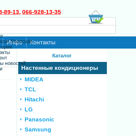
8-89-13
,
066-928-13-35
ог
move Shortcode
Инфо
Контакты
егории
такты
Каталог
ент
ты новостей
Настенные кондиционеры
и
MIDEA
TCL
Hitachi
LG
Panasonic
Samsung