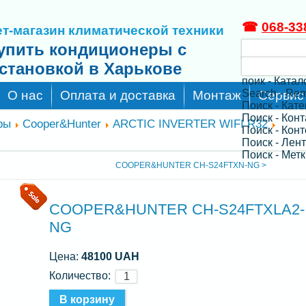
☎
068-33
т-магазин климатической техники
упить кондиционеры с
становкой в Харькове
поик - Катал
Search - Re
О нас
Оплата и доставка
Монтаж
Сервис
Поиск - Кат
Поиск - Кон
ры
Cooper&Hunter
ARCTIC INVERTER WIFI R32
Поиск - Конт
Поиск - Лен
Поиск - Метк
COOPER&HUNTER CH-S24FTXN-NG >
COOPER&HUNTER CH-S24FTXLA2-
NG
Цена:
48100 UAH
Количество: