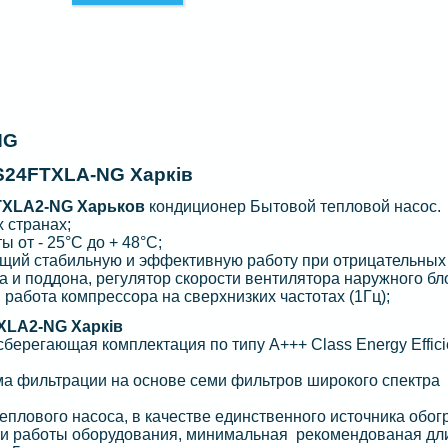
NG
24FTXLA-NG Харків
XLA2-NG Харьков
кондиционер Бытовой тепловой насос.
 странах;
от - 25°С до + 48°С;
щий стабильную и эффективную работу при отрицательных
а и поддона, регулятор скорости вентилятора наружного бл
 работа компрессора на сверхнизких частотах (1Гц);
LA2-NG Харків
ерегающая комплектация по типу А+++ Class Energy Effici
ма фильтрации на основе семи фильтров широкого спектра
плового насоса, в качестве единственного источника обог
и работы оборудования, минимальная рекомендованая дл