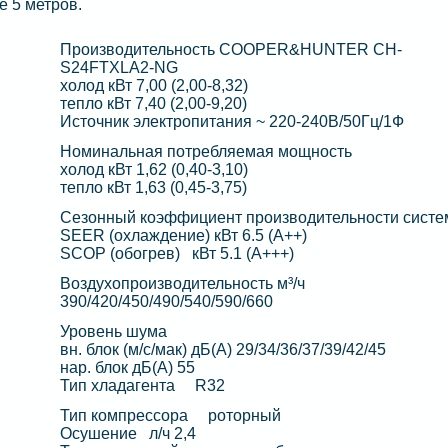
е 5 метров.
Производительность COOPER&HUNTER CH-
S24FTXLA2-NG
холод кВт 7,00 (2,00-8,32)
тепло кВт 7,40 (2,00-9,20)
Источник электропитания ~ 220-240В/50Гц/1Ф
Номинальная потребляемая мощность
холод кВт 1,62 (0,40-3,10)
тепло кВт 1,63 (0,45-3,75)
Сезонный коэффициент производительности сист
SEER (охлаждение) кВт 6.5 (А++)
SCOP (обогрев) кВт 5.1 (А+++)
Воздухопроизводительность м³/ч
390/420/450/490/540/590/660
Уровень шума
вн. блок (м/с/мак) дБ(А) 29/34/36/37/39/42/45
нар. блок дБ(А) 55
Тип хладагента R32
Тип компрессора роторный
Осушение л/ч 2,4