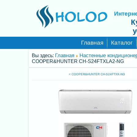
Интерне
К
у
Главная
Каталог
Главная
Настенные кондиционе
Вы здесь:
COOPER&HUNTER CH-S24FTXLA2-NG
< COOPER&HUNTER CH-S24FTXK-NG