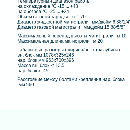
Температурный диапазон работы
на охлаждение °C -15 ... +48
на обогрев °C -25 ... +24
Объем газовой зарядки кг 1,70
Диаметр жидкостной магистрали мм/дюйм 6,38/1/4
Диаметр газовой магистрали мм/дюйм 15,88/5/8"
Максимальный перепад высоты магистрали м 10
Максимальная длина магистрали м 20
Габаритные размеры (ширина/высота/глубина)
вн. блок мм 1078x325х246
нар. блок мм 963х700х396
Масса вн. блок кг 13.5
нар. блок кг 45
Расстояние между болтами крепления нар. блока
мм 560