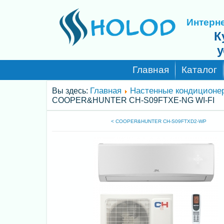
Интерне
К
у
Главная
Каталог
Главная
Настенные кондиционе
Вы здесь:
COOPER&HUNTER CH-S09FTXE-NG WI-FI
< COOPER&HUNTER CH-S09FTXD2-WP