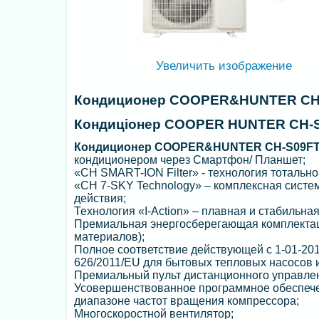
Увеличить изображение
Кондиционер COOPER&HUNTER CH-
Кондиціонер COOPER HUNTER CH-S
Кондиционер COOPER&HUNTER CH-S09FT
кондиционером через Смартфон/ Планшет;
«CH SMART-ION Filter» - технология тотально
«CH 7-SKY Technology» – комплексная систе
действия;
Технология «I-Action» – плавная и стабильная
Премиальная энергосберегающая комплекта
материалов);
Полное соответствие действующей c 1-01-2013
626/2011/EU для бытовых тепловых насосов
Премиальный пульт дистанционного управлен
Усовершенствованное программное обеспечен
диапазоне частот вращения компрессора;
Многоскоростной вентилятор;