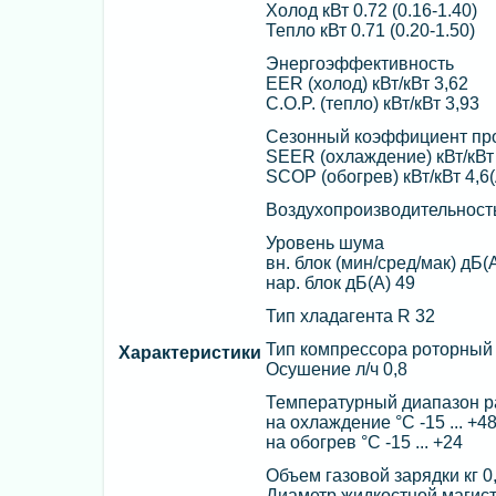
Холод кВт 0.72 (0.16-1.40)
Тепло кВт 0.71 (0.20-1.50)
Энергоэффективность
EER (холод) кВт/кВт 3,62
C.O.P. (тепло) кВт/кВт 3,93
Сезонный коэффициент про
SEER (охлаждение) кВт/кВт 
SCOP (обогрев) кВт/кВт 4,6
Воздухопроизводительность
Уровень шума
вн. блок (мин/сред/мак) дБ(
нар. блок дБ(А) 49
Тип хладагента R 32
Тип компрессора роторный
Характеристики
Осушение л/ч 0,8
Температурный диапазон 
на охлаждение °C -15 ... +4
на обогрев °C -15 ... +24
Объем газовой зарядки кг 0
Диаметр жидкостной магист