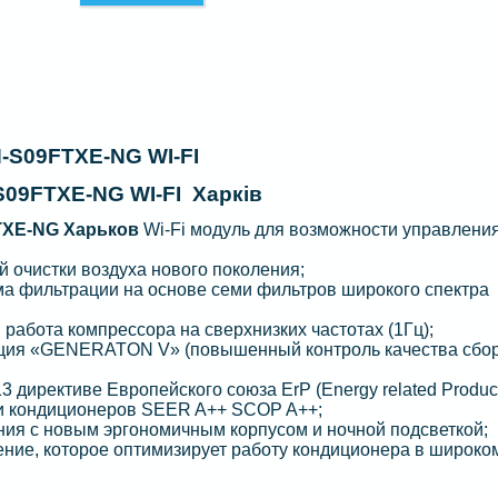
S09FTXE-NG WI-FI
09FTXE-NG WI-FI Харків
XE-NG Харьков
Wi-Fi модуль для возможности управлени
й очистки воздуха нового поколения;
ма фильтрации на основе семи фильтров широкого спектра
 работа компрессора на сверхнизких частотах (1Гц);
ция «GENERATON V» (повышенный контроль качества сбор
 директиве Европейского союза ErP (Energy related Produc
 и кондиционеров SEER A++ SCOP A++;
ия с новым эргономичным корпусом и ночной подсветкой;
ие, которое оптимизирует работу кондиционера в широко