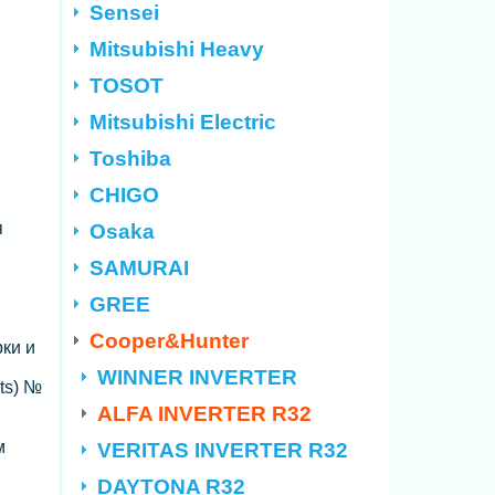
Sensei
Mitsubishi Heavy
TOSOT
Mitsubishi Electric
Toshiba
CHIGO
я
Osaka
SAMURAI
GREE
Cooper&Hunter
ки и
WINNER INVERTER
ts) №
ALFA INVERTER R32
м
VERITAS INVERTER R32
DAYTONA R32