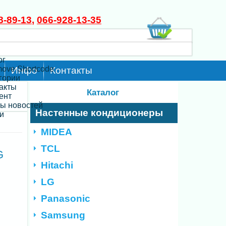
8-89-13
,
066-928-13-35
ог
move Shortcode
Инфо
Контакты
егории
такты
Каталог
ент
ты новостей
Настенные кондиционеры
и
MIDEA
TCL
G
Hitachi
LG
Panasonic
Samsung