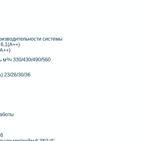
изводительности системы
6,1(А++)
(А++)
 м³/ч 330/430/490/560
А) 23/26/30/36
работы
8
,6
рали мм/дюйм 6,38/1/4"