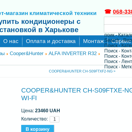
☎
068-33
т-магазин климатической техники
упить кондиционеры с
становкой в Харькове
поик - Катал
Search - Re
О нас
Оплата и доставка
Монтаж
Сервис
Поиск - Кат
Поиск - Кон
ры
Cooper&Hunter
ALFA INVERTER R32
Поиск - Конт
Поиск - Лен
Поиск - Метк
COOPER&HUNTER CH-S09FTXF2-NG >
COOPER&HUNTER CH-S09FTXE-N
WI-FI
Цена:
23460 UAH
Количество: