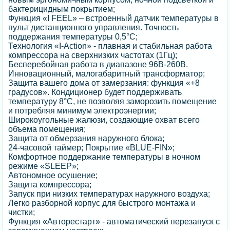
бактерицидным покрытием;
Функция «I FEEL» – встроенный датчик температуры в
пульт дистанционного управления. Точность
поддержания температуры 0,5°С;
Технология «I-Action» - плавная и стабильная работа
компрессора на сверхнизких частотах (1Гц);
Бесперебойная работа в диапазоне 96В-260В.
Инновационный, малогабаритный трансформатор;
Защита вашего дома от замерзания: функция «+8
градусов». Кондиционер будет поддерживать
температуру 8°С, не позволяя заморозить помещение
и потребляя минимум электроэнергии;
Широкоугольные жалюзи, создающие охват всего
объема помещения;
Защита oт обмерзания наружного блока;
24-часовой таймер; Покрытие «BLUE-FIN»;
Комфортное поддержание температуры в ночном
режиме «SLEEP»;
Автономное осушение;
Защита компрессора;
Запуск при низких температурах наружного воздуха;
Легко разборной корпус для быстрого монтажа и
чистки;
Функция «Авторестарт» - автоматический перезапуск с