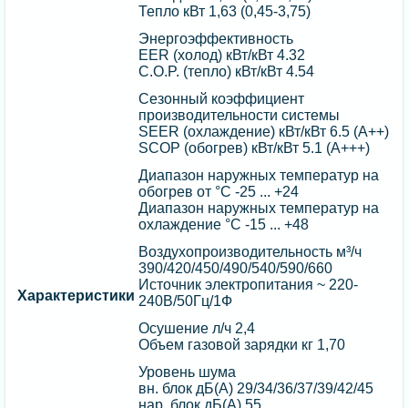
Тепло кВт 1,63 (0,45-3,75)
Энергоэффективность
EER (холод) кВт/кВт 4.32
C.O.P. (тепло) кВт/кВт 4.54
Сезонный коэффициент
производительности системы
SEER (охлаждение) кВт/кВт 6.5 (А++)
SCOP (обогрев) кВт/кВт 5.1 (А+++)
Диапазон наружных температур на
обогрев от °C -25 ... +24
Диапазон наружных температур на
охлаждение °C -15 ... +48
Воздухопроизводительность м³/ч
390/420/450/490/540/590/660
Источник электропитания ~ 220-
Характеристики
240В/50Гц/1Ф
Осушение л/ч 2,4
Объем газовой зарядки кг 1,70
Уровень шума
вн. блок дБ(А) 29/34/36/37/39/42/45
нар. блок дБ(А) 55