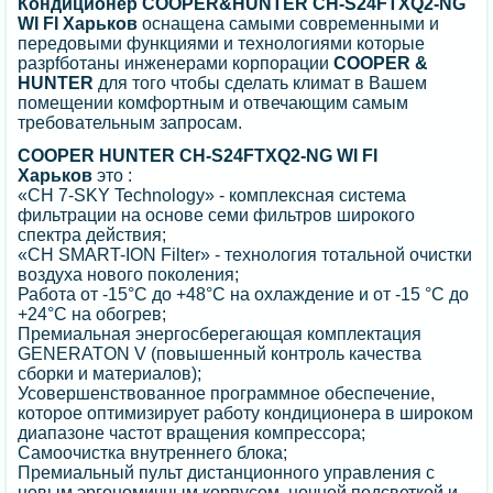
Кондиционер COOPER&HUNTER CH-S24FTXQ2-NG
WI FI Харьков
оснащена самыми современными и
передовыми функциями и технологиями которые
разрfботаны инженерами корпорации
COOPER &
HUNTER
для того чтобы сделать климат в Вашем
помещении комфортным и отвечающим самым
требовательным запросам.
COOPER HUNTER CH-S24FTXQ2-NG WI FI
Харьков
это :
«CH 7-SKY Technology» - комплексная система
фильтрации на основе семи фильтров широкого
спектра действия;
«CH SMART-ION Filter» - технология тотальной очистки
воздуха нового поколения;
Работа от -15°С до +48°С на охлаждение и от -15 °С до
+24°С на обогрев;
Премиальная энергосберегающая комплектация
GENERATON V (повышенный контроль качества
сборки и материалов);
Усовершенствованное программное обеспечение,
которое оптимизирует работу кондиционера в широком
диапазоне частот вращения компрессора;
Самоочистка внутреннего блока;
Премиальный пульт дистанционного управления с
новым эргономичным корпусом, ночной подсветкой и