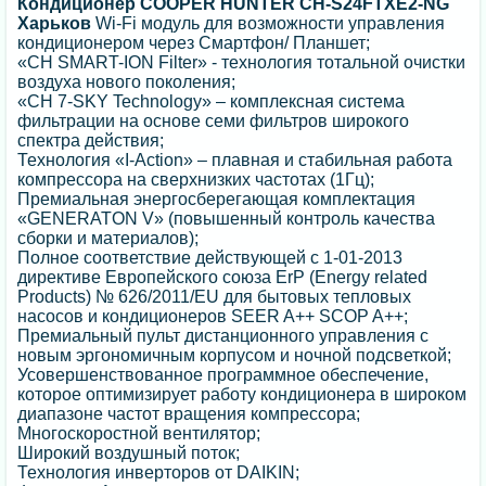
Кондиционер COOPER HUNTER CH-S24FTXE2-NG
Харьков
Wi-Fi модуль для возможности управления
кондиционером через Смартфон/ Планшет;
«CH SMART-ION Filter» - технология тотальной очистки
воздуха нового поколения;
«CH 7-SKY Technology» – комплексная система
фильтрации на основе семи фильтров широкого
спектра действия;
Технология «I-Action» – плавная и стабильная работа
компрессора на сверхнизких частотах (1Гц);
Премиальная энергосберегающая комплектация
«GENERATON V» (повышенный контроль качества
сборки и материалов);
Полное соответствие действующей c 1-01-2013
директиве Европейского союза ErP (Energy related
Products) № 626/2011/EU для бытовых тепловых
насосов и кондиционеров SEER A++ SCOP A++;
Премиальный пульт дистанционного управления с
новым эргономичным корпусом и ночной подсветкой;
Усовершенствованное программное обеспечение,
которое оптимизирует работу кондиционера в широком
диапазоне частот вращения компрессора;
Многоскоростной вентилятор;
Широкий воздушный поток;
Технология инверторов от DAIKIN;