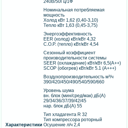
240В/50Гц/1Ф
Номинальная потребляемая
мощность
Холод кВт 1,62 (0,40-3,10)
Тепло кВт 1,63 (0,45-3,75)
Энергоэффективность
EER (холод) кВт/кВт 4,32
C.O.P. (тепло) кВт/кВт 4,54
Сезонный коэффициент
производительности системы
SEER (охлаждение) кВт/кВт 6,5(А++)
SCOP (обогрев) кВт/кВт 5.1 (А+++)
Воздухопроизводительность м³/ч
390/420/450/490/540/590/660
Уровень шума
вн. блок (мин/сред/мак) дБ(А)
29/34/36/37/39/42/45
нар. блок дБ(А) 55
Тип хладагента R 32
Тип компрессора роторный
Характеристики
Осушение л/ч 2,4