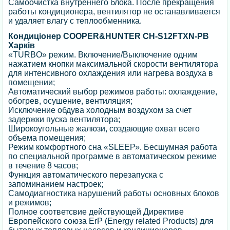
Самоочистка внутреннего блока. После прекращения
работы кондиционера, вентилятор не останавливается
и удаляет влагу с теплообменника.
Кондиціонер COOPER&HUNTER CH-S12FTXN-PB
Харків
«TURBO» режим. Включение/Выключение одним
нажатием кнопки максимальной скорости вентилятора
для интенсивного охлаждения или нагрева воздуха в
помещении;
Автоматический выбор режимов работы: охлаждение,
обогрев, осушение, вентиляция;
Исключение обдува холодным воздухом за счет
задержки пуска вентилятора;
Широкоугольные жалюзи, создающие охват всего
объема помещения;
Режим комфортного сна «SLЕЕР». Бесшумная работа
по специальной программе в автоматическом режиме
в течение 8 часов;
Функция автоматического перезапуска с
запоминанием настроек;
Самодиагностика нарушений работы основных блоков
и режимов;
Полное соответсвие действующей Директиве
Европейского союза ErP (Energy related Products) для