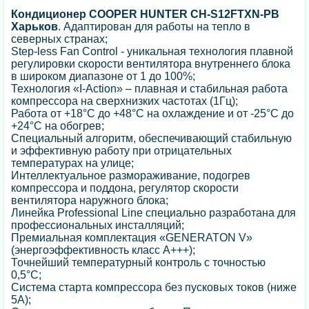
Кондиционер COOPER HUNTER CH-S12FTXN-PB
Харьков
. Адаптирован для работы на тепло в
северных странах;
Step-less Fan Control - уникальная технология плавной
регулировки скорости вентилятора внутреннего блока
в широком диапазоне от 1 до 100%;
Технология «I-Action» – плавная и стабильная работа
компрессора на сверхнизких частотах (1Гц);
Работа от +18°C до +48°C на охлаждение и от -25°C до
+24°C на обогрев;
Специальный алгоритм, обеспечивающий стабильную
и эффективную работу при отрицательных
температурах на улице;
Интеллектуальное размораживание, подогрев
компрессора и поддона, регулятор скорости
вентилятора наружного блока;
Линейка Professional Line специально разработана для
профессиональных инсталляций;
Премиальная комплектация «GENERATON V»
(энергоэффективность класс А+++);
Точнейший температурный контроль с точностью
0,5°C;
Система старта компрессора без пусковых токов (ниже
5А);