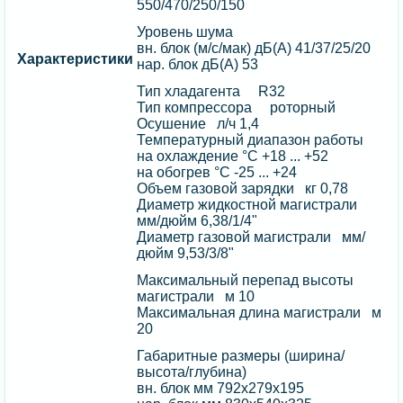
550/470/250/150
Уровень шума
вн. блок (м/с/мак) дБ(А) 41/37/25/20
Характеристики
нар. блок дБ(А) 53
Тип хладагента R32
Тип компрессора роторный
Осушение л/ч 1,4
Температурный диапазон работы
на охлаждение °C +18 ... +52
на обогрев °C -25 ... +24
Объем газовой зарядки кг 0,78
Диаметр жидкостной магистрали
мм/дюйм 6,38/1/4"
Диаметр газовой магистрали мм/
дюйм 9,53/3/8"
Максимальный перепад высоты
магистрали м 10
Максимальная длина магистрали м
20
Габаритные размеры (ширина/
высота/глубина)
вн. блок мм 792х279х195