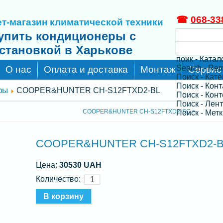
☎
068-33
т-магазин климатической техники
упить кондиционеры с
становкой в Харькове
поик - Катал
Search - Re
О нас
Оплата и доставка
Монтаж
Сервис
Поиск - Кат
Поиск - Кон
ры
COOPER&HUNTER CH-S12FTXD2-BL
Поиск - Конт
Поиск - Лен
COOPER&HUNTER CH-S12FTXD2-SC >
Поиск - Метк
COOPER&HUNTER CH-S12FTXD2-
Цена:
30530 UAH
Количество: