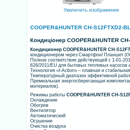
Увеличить изображение
COOPER&HUNTER CH-S12FTXD2-B
Кондиціонер COOPER&HUNTER CH-
Кондиционер COOPER&HUNTER CH-S12FT
кондиционером через Смартфон/ Планшет (ОС:
Полное соответствие действующей c 1-01-2013
626/2011/EU для бытовых тепловых насосов
Технология «I-Action» – плавная и стабильная
Температурный диапазон эффективной работы 
Премиальная энергосберегающая комплекта
материалов).
Режимы работы
COOPER&HUNTER CH-S12F
Охлаждение
Обогрев
Вентилятор
Автоматический
Осушение
Очистка воздуха