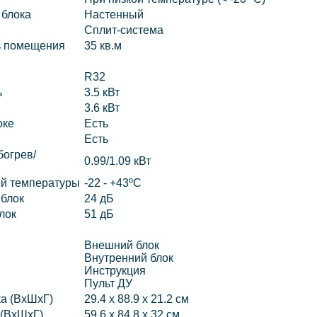
 блока
Настенный
Сплит-система
ь помещения
35 кв.м
R32
ь
3.5 кВт
3.6 кВт
оке
Есть
Есть
огрев/
0.99/1.09 кВт
ей температуры
-22 - +43ºС
 блок
24 дБ
лок
51 дБ
Внешний блок
Внутренний блок
Инструкция
Пульт ДУ
ка (ВхШхГ)
29.4 х 88.9 х 21.2 см
 (ВхШхГ)
59.6 х 84.8 х 32 см