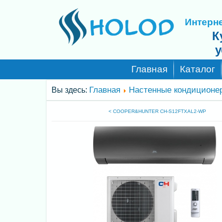
Интерне
К
у
Главная
Каталог
Главная
Настенные кондиционе
Вы здесь:
< COOPER&HUNTER CH-S12FTXAL2-WP