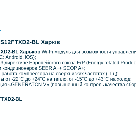
L
S12FTXD2-BL Харків
XD2-BL Харьков
Wi-Fi модуль для возможности управлен
 Android, iOS);
 директиве Европейского союза ErP (Energy related Produc
 и кондиционеров SEER A++ SCOP A+;
 работа компрессора на сверхнизких частотах (1Гц);
от -22°C до +24°C на тепло, от -15°C до +43°C на холод;
ция «GENERATON V» (повышенный контроль качества сбор
TXD2-BL