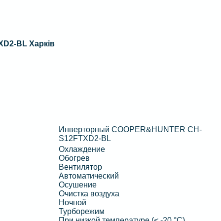
D2-BL Харків
Инверторный COOPER&HUNTER CH-
S12FTXD2-BL
Охлаждение
Обогрев
Вентилятор
Автоматический
Осушение
Очистка воздуха
Ночной
Турборежим
При низкой температуре (< -20 °C)