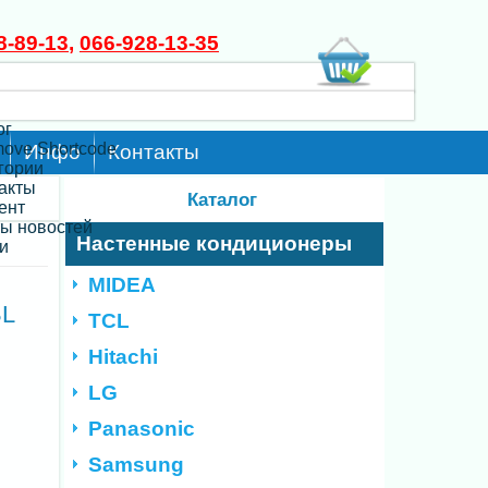
8-89-13
,
066-928-13-35
ог
move Shortcode
Инфо
Контакты
егории
такты
Каталог
ент
ты новостей
Настенные кондиционеры
и
MIDEA
BL
TCL
Hitachi
LG
Panasonic
Samsung