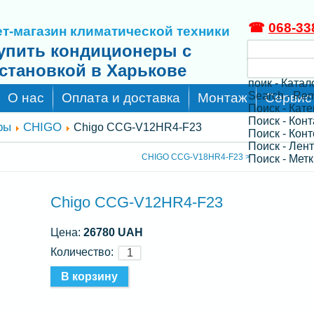
☎
068-33
т-магазин климатической техники
упить кондиционеры с
становкой в Харькове
поик - Катал
Search - Re
О нас
Оплата и доставка
Монтаж
Сервис
Поиск - Кат
Поиск - Кон
ры
CHIGO
Chigo CCG-V12HR4-F23
Поиск - Конт
Поиск - Лен
CHIGO CCG-V18HR4-F23 >
Поиск - Метк
Chigo CCG-V12HR4-F23
Цена:
26780 UAH
Количество: