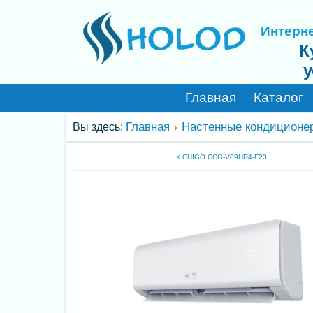
Интерне
К
у
Главная
Каталог
Главная
Настенные кондиционе
Вы здесь:
< CHIGO CCG-V09HR4-F23