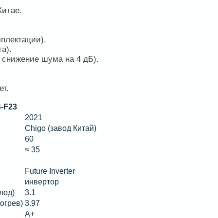
Китае.
плектации).
а).
 снижение шума на 4 дБ).
ет.
-F23
2021
Chigo (завод Китай)
60
≈ 35
Future Inverter
инвертор
лод)
3.1
огрев)
3.97
A+