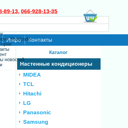
8-89-13
,
066-928-13-35
ог
move Shortcode
Инфо
Контакты
егории
такты
Каталог
ент
ты новостей
Настенные кондиционеры
и
MIDEA
TCL
Hitachi
LG
Panasonic
Samsung