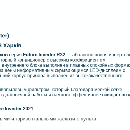
ter)
 Харків
ков
серия
Future Inverter R32
— аболютно новая инвертор
ерторный кондиционер с высоким коэффициентом
н внутреннего блока выполнен в плавных спокойных форма
 оснащены информативным скрывающимся LED-дисплеем с
нний корпус прибора выполнен из высококачественного
вопылевым фильтром, который благодаря мелкой сетке
о долговечной работы и намного эффективнее очищает возд
 Inverter 2021
:
ьными и горизонтальными жалюзи с пульта
C.