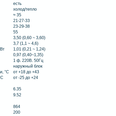
есть
холод/тепло
≈ 35
21-27-33
Б
23-29-38
55
3,50 (0,60 ~ 3,60)
3,7 (1,1 ~ 4,6)
кВт
1,01 (0,21 ~ 1,24)
0,97 (0,40~1,35)
1 ф. 220B. 50Гц
наружный блок
и, °C
от +18 до +43
°C
от -25 до +24
6.35
9.52
864
200