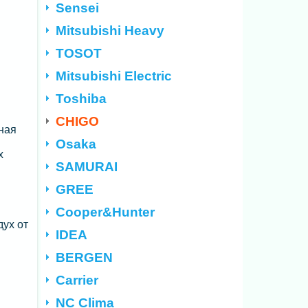
Sensei
Mitsubishi Heavy
TOSOT
Mitsubishi Electric
Toshiba
CHIGO
ная
Osaka
х
SAMURAI
GREE
Cooper&Hunter
ух от
IDEA
BERGEN
Carrier
NC Clima