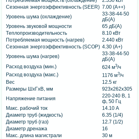
Потребляемая мощность (охлаждение)
2.330 кВт
Сезонная энергоэффективность (SEER)
7.00 (A++)
33-38-44-50
Уровень шума (охлаждение)
дБ(А)
Уровень звуковой мощности
65 дБ(А)
Теплопроизводительность
8.10 кВт
Потребляемая мощность (нагрев)
2.440 кВт
Сезонная энергоэффективность (SCOP)
4.30 (A+)
33-38-44-50
Уровень шума (нагрев)
дБ(А)
3
Расход воздуха (мин.)
624 м
/ч
3
Расход воздуха (макс.)
1176 м
/ч
Вес
12.5 кг
Размеры ШхГхВ, мм
923х262х305
220-240 В, 1
Напряжение питания
ф, 50 Гц
Макс. рабочий ток
14.10 А
Диаметр труб (жидкость)
6.35 (1/4)
Диаметр труб (газ)
12.7 (1/2)
Диаметр дренажа
16
Макс. длина магистрали
30 м