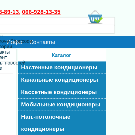
8-89-13
,
066-928-13-35
ог
move Shortcode
Инфо
Контакты
егории
такты
Каталог
ент
ты новостей
Настенные кондиционеры
>
и
Канальные кондиционеры
Кассетные кондиционеры
Мобильные кондиционеры
Нап.-потолочные
кондиционеры