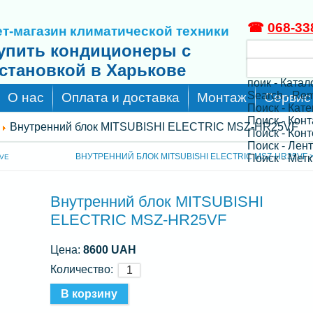
☎
068-33
т-магазин климатической техники
упить кондиционеры с
становкой в Харькове
поик - Катал
Search - Re
О нас
Оплата и доставка
Монтаж
Сервис
Поиск - Кат
Поиск - Кон
Внутренний блок MITSUBISHI ELECTRIC MSZ-HR25VF
Поиск - Конт
Поиск - Лен
ВНУТРЕННИЙ БЛОК MITSUBISHI ELECTRIC MSZ-HR35VF 
Поиск - Метк
0VE
Внутренний блок MITSUBISHI
ELECTRIC MSZ-HR25VF
Цена:
8600 UAH
Количество: