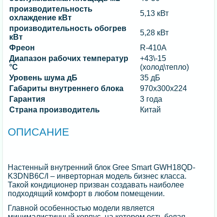
производительность
5,13 кВт
охлаждение кВт
производительность обогрев
5,28 кВт
кВт
Фреон
R-410A
Диапазон рабочих температур
+43\-15
°C
(холод\тепло)
Уровень шума дБ
35 дБ
Габариты внутреннего блока
970x300x224
Гарантия
3 года
Страна производитель
Китай
ОПИСАНИЕ
Настенный внутренний блок Gree Smart GWH18QD-
K3DNB6C/I – инверторная модель бизнес класса.
Такой кондиционер призван создавать наиболее
подходящий комфорт в любом помещении.
Главной особенностью модели является
минималистичный корпус, на котором есть белая