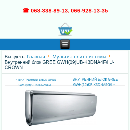
☎
068-338-89-13
,
066-928-13-35
Главная
Мульти-сплит системы
Вы здесь:
Внутренний блок GREE GWH(09)UB-K3DNA4F/I U-
CROWN
ВНУТРЕННИЙ БЛОК GREE
< ВНУТРЕННИЙ БЛОК GREE
GWH(12)KF-K3DNA5G/I >
GWH(09)KF-K3DNA5G/I