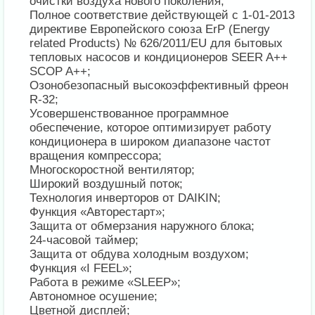
очистки воздуха нового поколения;
Полное соответствие действующей c 1-01-2013
директиве Европейского союза ErP (Energy
related Products) № 626/2011/EU для бытовых
тепловых насосов и кондиционеров SEER A++
SCOP A++;
Озонобезопасный высокоэффективный фреон
R-32;
Усовершенствованное программное
обеспечение, которое оптимизирует работу
кондиционера в широком диапазоне частот
вращения компрессора;
Многоскоростной вентилятор;
Широкий воздушный поток;
Технология инверторов от DAIKIN;
Функция «Авторестарт»;
Защита oт обмерзания наружного блока;
24-часовой таймер;
Защита от обдува холодным воздухом;
Функция «I FEEL»;
Работа в режиме «SLEEP»;
Автономное осушение;
Цветной дисплей;