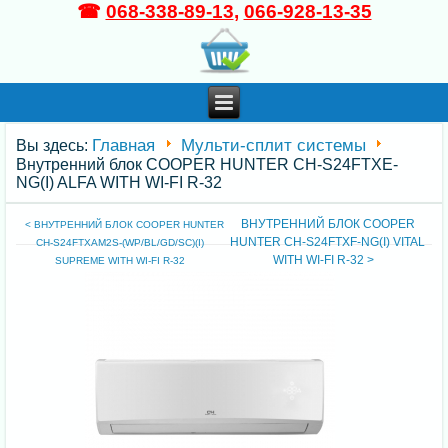
☎
068-338-89-13
,
066-928-13-35
Главная
Мульти-сплит системы
Вы здесь:
Внутренний блок COOPER HUNTER CH-S24FTXE-
NG(I) ALFA WITH WI-FI R-32
ВНУТРЕННИЙ БЛОК COOPER
< ВНУТРЕННИЙ БЛОК COOPER HUNTER
HUNTER CH-S24FTXF-NG(I) VITAL
CH-S24FTXAM2S-(WP/BL/GD/SC)(I)
WITH WI-FI R-32 >
SUPREME WITH WI-FI R-32