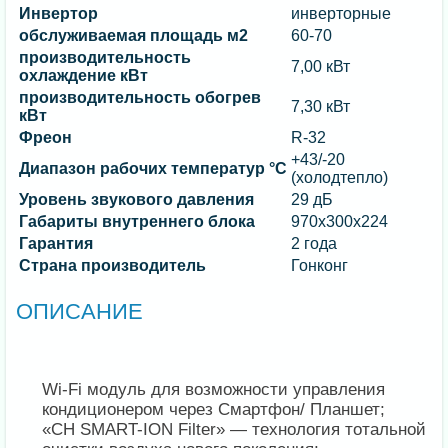
Инвертор
инверторные
обслуживаемая площадь м2
60-70
производительность
7,00 кВт
охлаждение кВт
производительность обогрев
7,30 кВт
кВт
Фреон
R-32
+43/-20
Диапазон рабочих температур °C
(холодтепло)
Уровень звукового давления
29 дБ
Габариты внутреннего блока
970х300х224
Гарантия
2 года
Страна производитель
Гонконг
ОПИСАНИЕ
Wi-Fi модуль для возможности управления
кондиционером через Смартфон/ Планшет;
«CH SMART-ION Filter» — технология тотальной