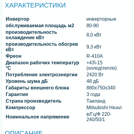
ХАРАКТЕРИСТИКИ
Инвертор
инверторные
обслуживаемая площадь м2
80-90
производительность
8,0 кВт
охлаждение кВт
производительность обогрев
9,3 кВт
кВт
Фреон
R-410A
Диапазон рабочих температур
+43\-15
°C
(холод\тепло)
Потребление электроэнергии
2420 Вт
Уровень шума дБ
48 дБ
Габариты внешнего блока
880x750x340
Гарантия
3 года
Страна производитель
Таиланд
Компрессор
Mitsubishi Heavi
в/Гц/Ф 220-
Номинальное напряжение
240/50/1
ОПИСАНИЕ