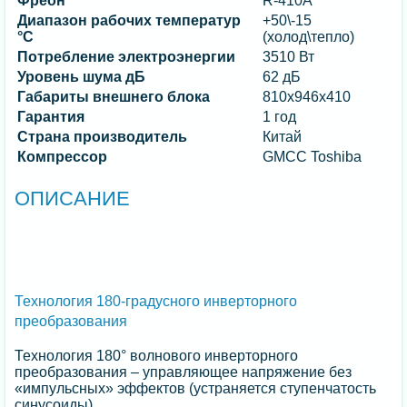
Фреон
R-410A
Диапазон рабочих температур
+50\-15
°C
(холод\тепло)
Потребление электроэнергии
3510 Вт
Уровень шума дБ
62 дБ
Габариты внешнего блока
810х946х410
Гарантия
1 год
Страна производитель
Китай
Компрессор
GMCC Toshiba
ОПИСАНИЕ
Технология 180-градусного инверторного
преобразования
Технология 180° волнового инверторного
преобразования – управляющее напряжение без
«импульсных» эффектов (устраняется ступенчатость
синусоиды).