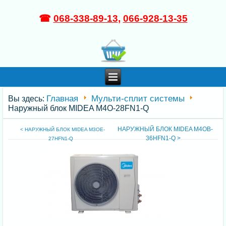
☎
068-338-89-13
,
066-928-13-35
Главная
Мульти-сплит системы
Вы здесь:
Наружный блок MIDEA M4O-28FN1-Q
НАРУЖНЫЙ БЛОК MIDEA M4OB-
< НАРУЖНЫЙ БЛОК MIDEA M3OE-
36HFN1-Q >
27HFN1-Q