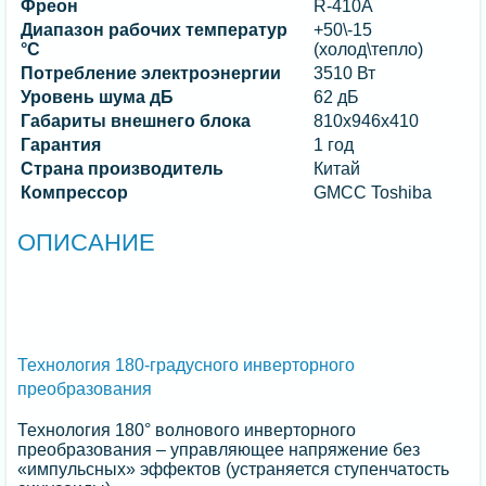
Фреон
R-410A
Диапазон рабочих температур
+50\-15
°C
(холод\тепло)
Потребление электроэнергии
3510 Вт
Уровень шума дБ
62 дБ
Габариты внешнего блока
810х946х410
Гарантия
1 год
Страна производитель
Китай
Компрессор
GMCC Toshiba
ОПИСАНИЕ
Технология 180-градусного инверторного
преобразования
Технология 180° волнового инверторного
преобразования – управляющее напряжение без
«импульсных» эффектов (устраняется ступенчатость