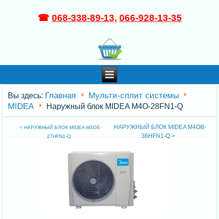
☎
068-338-89-13
,
066-928-13-35
Главная
Мульти-сплит системы
Вы здесь:
MIDEA
Наружный блок MIDEA M4O-28FN1-Q
НАРУЖНЫЙ БЛОК MIDEA M4OB-
< НАРУЖНЫЙ БЛОК MIDEA M3OE-
36HFN1-Q >
27HFN1-Q