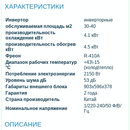
ХАРАКТЕРИСТИКИ
Инвертор
инверторные
обслуживаемая площадь м2
30-40
производительность
4.1 кВт
охлаждение кВт
производительность обогрев
4.5 кВт
кВт
Фреон
R-410A
Диапазон рабочих температур
+43\-15
°C
(холод\тепло)
Потребление электроэнергии
2150 Вт
Уровень шума дБ
53 дБ
Габариты внешнего блока
903x596x378
Гарантия
2 года
Страна производитель
Китай
1/220-240/50 Ф/В/
Номинальное напряжение
Гц
ОПИСАНИЕ