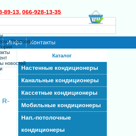
8-89-13
,
066-928-13-35
ог
move Shortcode
Инфо
Контакты
егории
такты
Каталог
ент
ты новостей
Настенные кондиционеры
и
-
Канальные кондиционеры
Кассетные кондиционеры
 R-
Мобильные кондиционеры
Нап.-потолочные
кондиционеры