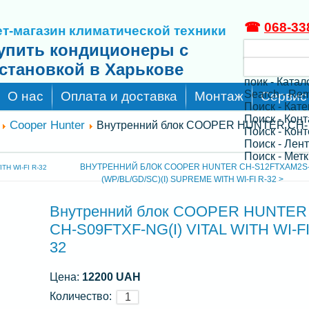
☎
068-33
т-магазин климатической техники
упить кондиционеры с
становкой в Харькове
поик - Катал
Search - Re
О нас
Оплата и доставка
Монтаж
Сервис
Поиск - Кат
Поиск - Кон
Cooper Hunter
Внутренний блок COOPER HUNTER CH-
Поиск - Конт
Поиск - Лен
Поиск - Метк
ВНУТРЕННИЙ БЛОК COOPER HUNTER CH-S12FTXAM2S
H WI-FI R-32
(WP/BL/GD/SC)(I) SUPREME WITH WI-FI R-32 >
Внутренний блок COOPER HUNTER
CH-S09FTXF-NG(I) VITAL WITH WI-FI
32
Цена:
12200 UAH
Количество: