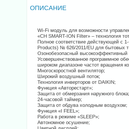
ОПИСАНИЕ
Wi-Fi модуль для возможности управл
«CH SMART-ION Filter» – технология то
Полное соответствие действующей c 1-0
Products) № 626/2011/EU для бытовых 
Озонобезопасный высокоэффективный 
Усовершенствованное программное обес
широком диапазоне частот вращения к
Многоскоростной вентилятор;
Широкий воздушный поток;
Технология инверторов от DAIKIN;
Функция «Авторестарт»;
Защита oт обмерзания наружного блока
24-часовой таймер;
Защита от обдува холодным воздухом;
Функция «I FEEL»;
Работа в режиме «SLEEP»;
Автономное осушение;
Цветной дисплей;