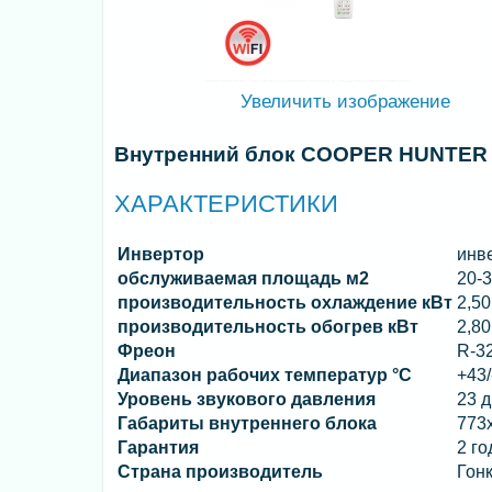
Увеличить изображение
Внутренний блок COOPER HUNTER CH
ХАРАКТЕРИСТИКИ
Инвертор
инв
обслуживаемая площадь м2
20-
производительность охлаждение кВт
2,50
производительность обогрев кВт
2,80
Фреон
R-3
Диапазон рабочих температур °C
+43/
Уровень звукового давления
23 
Габариты внутреннего блока
773
Гарантия
2 го
Страна производитель
Гон