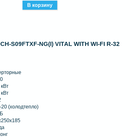
-S09FTXF-NG(I) VITAL WITH WI-FI R-32
ерторные
30
 кВт
 кВт
2
-20 (холодтепло)
дБ
x250x185
да
конг