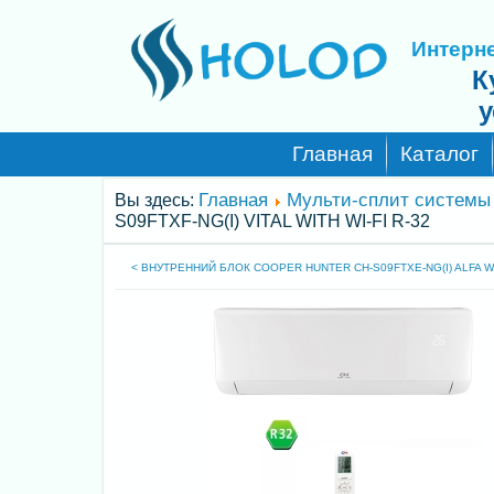
Интерне
К
у
Главная
Каталог
Главная
Мульти-сплит системы
Вы здесь:
S09FTXF-NG(I) VITAL WITH WI-FI R-32
< ВНУТРЕННИЙ БЛОК COOPER HUNTER CH-S09FTXE-NG(I) ALFA WIT