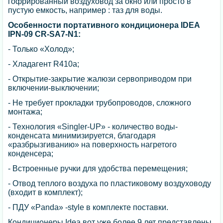
гофрированный воздуховод за окно или просто в
пустую емкость, например : таз для воды.
Особенности портативного кондиционера IDEA
IPN-09 CR-SA7-N1:
- Только «Холод»;
- Хладагент R410a;
- Открытие-закрытие жалюзи сервоприводом при
включении-выключении;
- Не требует прокладки трубопроводов, сложного
монтажа;
- Технология «Singler-UP» - количество воды-
конденсата минимизируется, благодаря
«разбрызгиванию» на поверхность нагретого
конденсера;
- Встроенные ручки для удобства перемещения;
- Отвод теплого воздуха по пластиковому воздуховоду
(входит в комплект);
- ПДУ «Panda» -style в комплекте поставки.
Кондиционеры Idea вот уже более 9 лет представлены