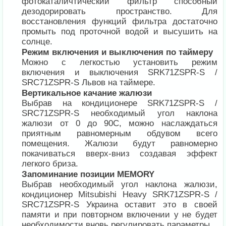
фотокаталичтический фильтр способный
дезодорировать пространство. Для
восстановления функций фильтра достаточно
промыть под проточной водой и высушить на
солнце.
Режим включения и выключения по таймеру
Можно с легкостью установить режим
включения и выключения SRK71ZSPR-S /
SRC71ZSPR-S Львов на таймере.
Вертикальное качание жалюзи
Выбрав на кондиционере SRK71ZSPR-S /
SRC71ZSPR-S необходимый угол наклона
жалюзи от 0 до 90С, можно наслаждаться
приятным равномерным обдувом всего
помещения. Жалюзи будут равномерно
покачиваться вверх-вниз создавая эффект
легкого бриза.
Запоминание позиции MEMORY
Выбрав необходимый угол наклона жалюзи,
кондиционер Mitsubishi Heavy SRK71ZSPR-S /
SRC71ZSPR-S Украина оставит это в своей
памяти и при повторном включении у не будет
необходимости вновь регулировать параметры.