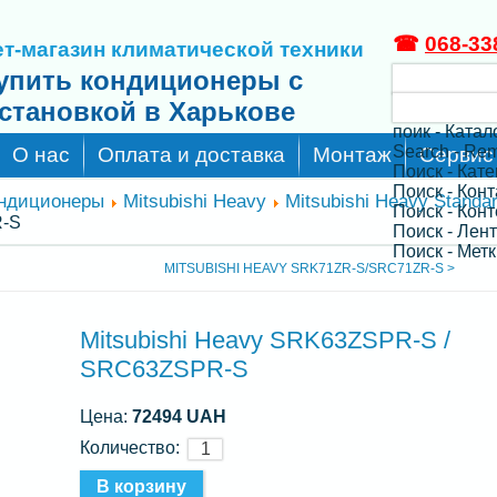
☎
068-33
т-магазин климатической техники
упить кондиционеры с
становкой в Харькове
поик - Катал
Search - Re
О нас
Оплата и доставка
Монтаж
Сервис
Поиск - Кат
Поиск - Кон
ондиционеры
Mitsubishi Heavy
Mitsubishi Heavy Standa
Поиск - Конт
R-S
Поиск - Лен
Поиск - Метк
MITSUBISHI HEAVY SRK71ZR-S/SRC71ZR-S >
Mitsubishi Heavy SRK63ZSPR-S /
SRC63ZSPR-S
Цена:
72494 UAH
Количество: