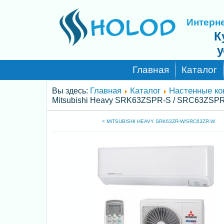
Интерне
К
у
Главная
Каталог
Главная
Каталог
Настенные к
Вы здесь:
Mitsubishi Heavy SRK63ZSPR-S / SRC63ZSP
< MITSUBISHI HEAVY SRK63ZR-W/SRC63ZR-W