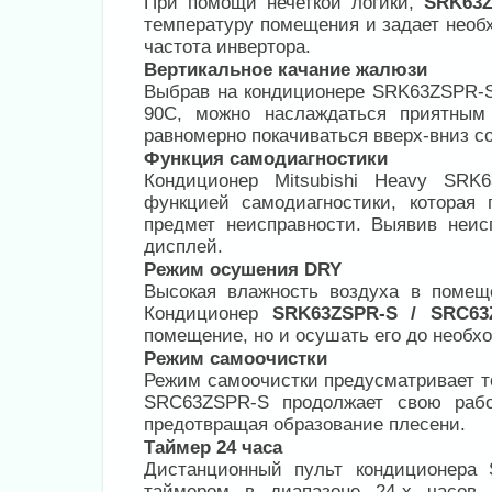
При помощи нечеткой логики,
SRK63Z
температуру помещения и задает необ
частота инвертора.
Вертикальное качание жалюзи
Выбрав на кондиционере SRK63ZSPR-S
90С, можно наслаждаться приятным
равномерно покачиваться вверх-вниз со
Функция самодиагностики
Кондиционер Mitsubishi Heavy SRK
функцией самодиагностики, которая 
предмет неисправности. Выявив неис
дисплей.
Режим осушения DRY
Высокая влажность воздуха в поме
Кондиционер
SRK63ZSPR-S / SRC63
помещение, но и осушать его до необх
Режим самоочистки
Режим самоочистки предусматривает то
SRC63ZSPR-S продолжает свою рабо
предотвращая образование плесени.
Таймер 24 часа
Дистанционный пульт кондиционера
таймером в диапазоне 24-х часов.