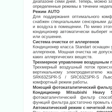
диапазоне семи дней. Теперь, можно з
определенные режимы в течении недели
Режим AUTO
Для поддержания оптимального ком
снабжен специальными сенсорными да
и воздуха в помещении. По мимо этог
кондиционер автоматически выберет 
или осушение.
Система очистки от аллергенов
Кондиционер класса Standart оснащен
аллергенов. Мощная очистка не допус
каких аллергических веществ.
Трехмерное управление воздушным п
Трехмерный воздушный поток происхо
вертикальному электродвигателю ж
SRK63ZSPR-S / SRC63ZSPR-S Льво
комфортный режим работы.
Моющий фотокаталитический фильт
Кондиционер Mitsubishi Heavy 
фотокаталичтический фильтр спосо
функций фильтра достаточно промыть п
Автоматический режим с нечеткой л