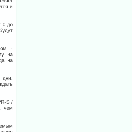
еляет
тся и
 0 до
будут
ром -
му на
да на
 дни.
ждать
R-S /
к чем
уемым
чения