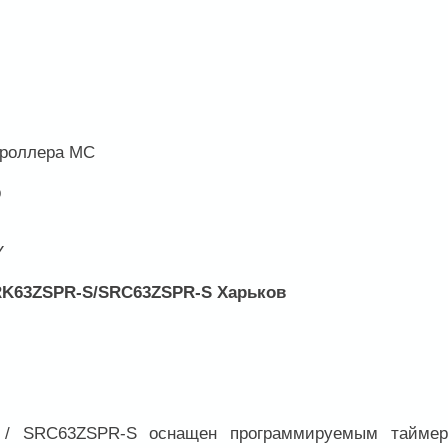
троллера MC
р
Y
SRK63ZSPR-S/SRC63ZSPR-S Харьков
 / SRC63ZSPR-S оснащен программируемым тайме