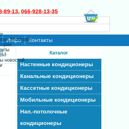
8-89-13
,
066-928-13-35
ог
move Shortcode
Инфо
Контакты
егории
такты
rd
Каталог
ент
ты новостей
Настенные кондиционеры
и
Канальные кондиционеры
Кассетные кондиционеры
Мобильные кондиционеры
Нап.-потолочные
кондиционеры