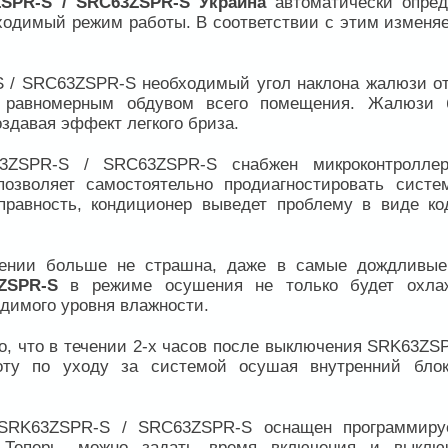
SPR-S / SRC63ZSPR-S Украина
автоматически опред
ходимый режим работы. В соответствии с этим изменяе
 / SRC63ZSPR-S необходимый угол наклона жалюзи от
 равномерным обдувом всего помещения. Жалюзи 
здавая эффект легкого бриза.
63ZSPR-S / SRC63ZSPR-S снабжен микроконтролле
позволяет самостоятельно продиагностировать систе
правность, кондиционер выведет проблему в виде ко
щении больше не страшна, даже в самые дождливые
ZSPR-S
в режиме осушения не только будет охла
одимого уровня влажности.
, что в течении 2-х часов после выключения SRK63ZSP
ту по уходу за системой осушая внутренний бло
 SRK63ZSPR-S / SRC63ZSPR-S оснащен программир
 Теперь, можно задать время включения и выклю