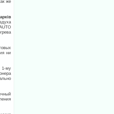
ак же
арків
здуха
 AUTO
грева
товых
ия ни
 1-му
онера
ально
чный
ления