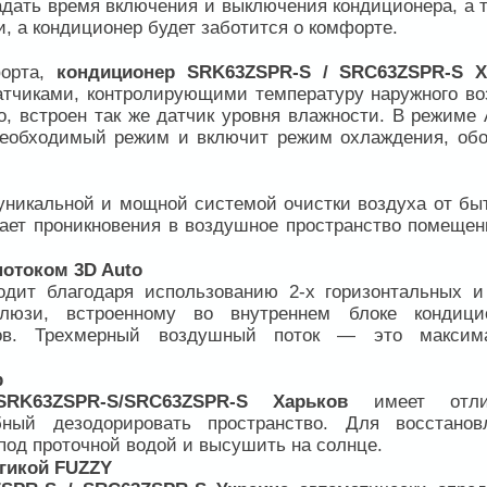
адать время включения и выключения кондиционера, а т
, а кондиционер будет заботится о комфорте.
форта,
кондиционер SRK63ZSPR-S / SRC63ZSPR-S Х
тчиками, контролирующими температуру наружного во
о, встроен так же датчик уровня влажности. В режиме
необходимый режим и включит режим охлаждения, обо
 уникальной и мощной системой очистки воздуха от бы
кает проникновения в воздушное пространство помещен
отоком 3D Auto
дит благодаря использованию 2-х горизонтальных и
алюзи, встроенному во внутреннем блоке кондици
в. Трехмерный воздушный поток — это максим
р
SRK63ZSPR-S/SRC63ZSPR-S Харьков
имеет отли
бный дезодорировать пространство. Для восстанов
од проточной водой и высушить на солнце.
огикой FUZZY