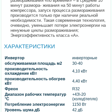
размораживания «по времени» – в среднем 10
минут размора- живания на 50 минут работы
компрессора, запуск процесса размораживания
производится только при наличии реальной
необходимости. Такая современная технология,
очевидно, уменьшает потери электроэнергии на
ненужные циклы размораживания;
Энергоэффективность класса «А».
ХАРАКТЕРИСТИКИ
Инвертор
инверторные
обслуживаемая площадь м2
30-40
производительность
4,10 кВт
охлаждение кВт
производительность обогрев
4,40 кВт
кВт
Фреон
R32
Диапазон рабочих температур
+43\-20
°C
(холод\тепло)
Потребление электроэнергии
1150 Вт
Уровень шума дБ
42 дБ