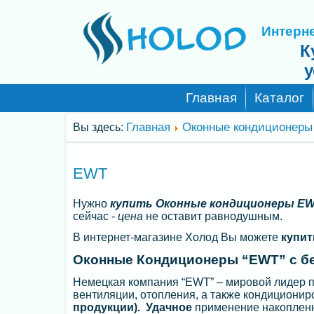
Интерне
К
у
Главная
Каталог
Главная
Оконные кондиционеры
Вы здесь:
EWT
Нужно
купить Оконные кондиционеры EW
сейчас -
цена
не оставит равнодушным.
В интернет-магазине Холод Вы можете
купит
Оконные Кондиционеры “EWT” с бе
Немецкая компания “EWT” – мировой лидер п
вентиляции, отопления, а также кондициони
продукции). Удачное
применение накопленн