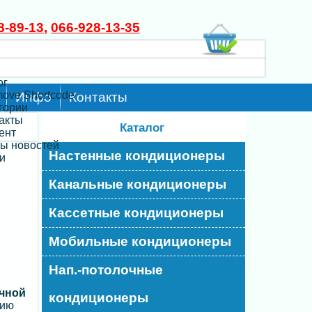
8-89-13
,
066-928-13-35
ог
move Shortcode
Инфо
Контакты
егории
такты
Каталог
ент
ты новостей
Настенные кондиционеры
и
Канальные кондиционеры
Кассетные кондиционеры
Мобильные кондиционеры
Нап.-потолочные
ичной
кондиционеры
нию