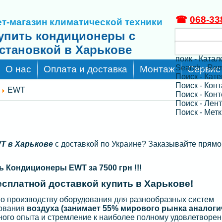
☎
068-33
т-магазин климатической техники
упить кондиционеры с
становкой в Харькове
поик - Катал
Search - Re
О нас
Оплата и доставка
Монтаж
Сервис
Поиск - Кат
Поиск - Кон
EWT
Поиск - Конт
Поиск - Лен
Поиск - Метк
T в Харькове
с доставкой по Украине? Заказывайте прямо
ь Кондиционеры EWT за 7500 грн !!!
сплатной доставкой купить в Харькове!
о производству оборудования для разнообразных систем
рования
воздуха (занимает 55% мирового рынка аналог
ого опыта и стремление к наиболее полному удовлетворе