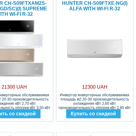
R CH-S09FTXAM2S-
HUNTER CH-S09FTXE-NG(I)
/GD/SC)(I) SUPREME
ALFA WITH WI-FI R-32
ITH WI-FI R-32
21300 UAH
12300 UAH
инверторные обслуживаемая
Инвертор инверторные обслуживаемая
 20-30 производительность
площадь м2 20-30 производительность
аждение кВт 2,70 кВт
охлаждение кВт 2,60 кВт
льность обогрев кВт 3,50 кВт
производительность обогрев кВт 2,80 кВт
Фреон R-32
Фреон R-32
ить со скидкой
Купить со скидкой