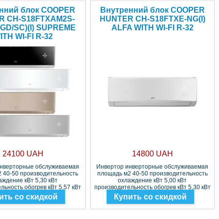
нний блок COOPER
Внутренний блок COOPER
R CH-S18FTXAM2S-
HUNTER CH-S18FTXE-NG(I)
/GD/SC)(I) SUPREME
ALFA WITH WI-FI R-32
ITH WI-FI R-32
24100 UAH
14800 UAH
инверторные обслуживаемая
Инвертор инверторные обслуживаемая
 40-50 производительность
площадь м2 40-50 производительность
аждение кВт 5,30 кВт
охлаждение кВт 5,00 кВт
льность обогрев кВт 5,57 кВт
производительность обогрев кВт 5,30 кВт
Фреон R-32
Фреон R-32
ить со скидкой
Купить со скидкой