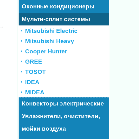
Оконные кондиционеры
Мульти-сплит системы
Mitsubishi Electric
Mitsubishi Heavy
Cooper Hunter
GREE
TOSOT
IDEA
MIDEA
Конвекторы электрические
Увлажнители, очистители,
мойки воздуха