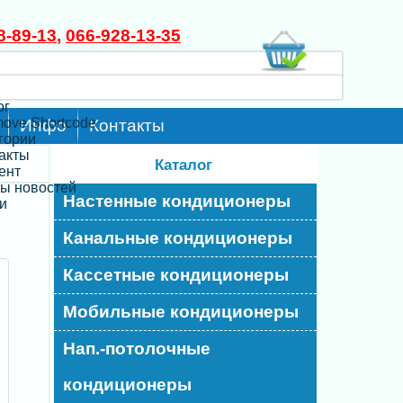
8-89-13
,
066-928-13-35
ог
move Shortcode
Инфо
Контакты
егории
такты
Каталог
ент
ты новостей
Настенные кондиционеры
и
Канальные кондиционеры
Кассетные кондиционеры
Мобильные кондиционеры
Нап.-потолочные
кондиционеры