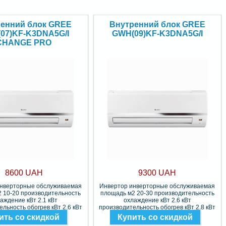
енний блок GREE
Внутренний блок GREE
07)KF-K3DNA5G/I
GWH(09)KF-K3DNA5G/I
CHANGE PRO
8600 UAH
9300 UAH
инверторные обслуживаемая
Инвертор инверторные обслуживаемая
 10-20 производительность
площадь м2 20-30 производительность
аждение кВт 2.1 кВт
охлаждение кВт 2.6 кВт
льность обогрев кВт 2.6 кВт
производительность обогрев кВт 2.8 кВт
Фреон R-410A
Фреон R-410A
ить со скидкой
Купить со скидкой