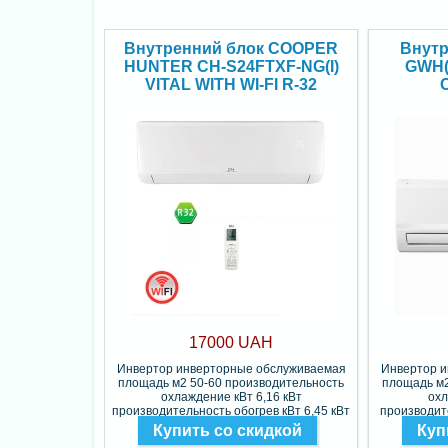
Внутренний блок COOPER
Внутр
HUNTER CH-S24FTXF-NG(I)
GWH(
VITAL WITH WI-FI R-32
17000 UAH
Инвертор инверторные обслуживаемая
Инвертор 
площадь м2 50-60 производительность
площадь м2
охлаждение кВт 6,16 кВт
охл
производительность обогрев кВт 6,45 кВт
производите
Фреон R-32
Купить со скидкой
Куп