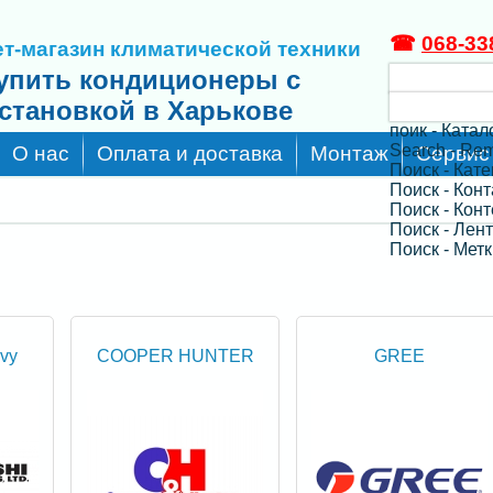
☎
068-33
т-магазин климатической техники
упить кондиционеры с
становкой в Харькове
поик - Катал
Search - Re
О нас
Оплата и доставка
Монтаж
Сервис
Поиск - Кат
Поиск - Кон
Поиск - Конт
Поиск - Лен
Поиск - Метк
avy
COOPER HUNTER
GREE