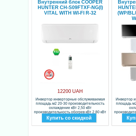
Внутренний блок COOPER
Внутре
HUNTER CH-S09FTXF-NG(I)
HUNTE
VITAL WITH WI-FI R-32
(WP/BL
W
12200 UAH
Инвертор инверторные обслуживаемая
Инвертор 
площадь м2 20-30 производительность
площадь м2
охлаждение кВт 2,50 кВт
охл
производительность обогрев кВт 2,80 кВт
производите
Фреон R-32
Купить со скидкой
Куп