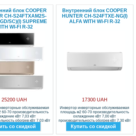
нний блок COOPER
Внутренний блок COOPER
R CH-S24FTXAM2S-
HUNTER CH-S24FTXE-NG(I)
/GD/SC)(I) SUPREME
ALFA WITH WI-FI R-32
ITH WI-FI R-32
25200 UAH
17300 UAH
инверторные обслуживаемая
Инвертор инверторные обслуживаемая
 60-70 производительность
площадь м2 60-70 производительность
аждение кВт 7,03 кВт
охлаждение кВт 7,00 кВт
льность обогрев кВт 7,03 кВт
производительность обогрев кВт 7,30 кВт
Фреон R-32
Фреон R-32
ить со скидкой
Купить со скидкой