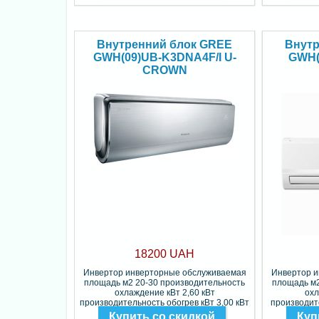
Внутренний блок GREE
Внутр
GWH(09)UB-K3DNA4F/I U-
GWH(
CROWN
18200 UAH
Инвертор инверторные обслуживаемая
Инвертор 
площадь м2 20-30 производительность
площадь м2
охлаждение кВт 2,60 кВт
охл
производительность обогрев кВт 3,00 кВт
производите
Фреон R410
Купить со скидкой
Куп