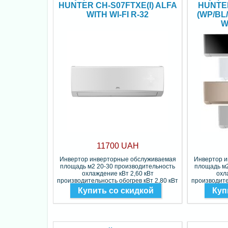
HUNTER CH-S07FTXE(I) ALFA
HUNTE
WITH WI-FI R-32
(WP/BL
W
11700 UAH
Инвертор инверторные обслуживаемая
Инвертор 
площадь м2 20-30 производительность
площадь м2
охлаждение кВт 2,60 кВт
охл
производительность обогрев кВт 2,80 кВт
производите
Фреон R-32
Купить со скидкой
Куп