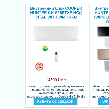
Внутренний блок COOPER
Внутре
HUNTER CH-S18FTXF-NG(I)
HUNTE
VITAL WITH WI-FI R-32
(WP/BL
W
14500 UAH
Инвертор инверторные обслуживаемая
Инвертор 
площадь м2 40-50 производительность
площадь м2
охлаждение кВт 4,60 кВт
охл
производительность обогрев кВт 5,20 кВт
производите
Фреон R-32
Купить со скидкой
Куп