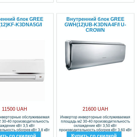
енний блок GREE
Внутренний блок GREE
12)KF-K3DNA5G/I
GWH(12)UB-K3DNA4F/I U-
CROWN
11500 UAH
21600 UAH
инверторные обслуживаемая
Инвертор инверторные обслуживаемая
 30-40 производительность
площадь м2 30-40 производительность
аждение кВт 3,5 кВт
охлаждение кВт 3,50 кВт
льность обогрев кВт 3,8 кВт
производительность обогрев кВт 3,60 кВт
Фреон R-410A
Фреон R410
ить со скидкой
Купить со скидкой