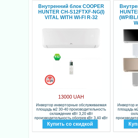
Внутренний блок COOPER
Внутре
HUNTER CH-S12FTXF-NG(I)
HUNTE
VITAL WITH WI-FI R-32
(WP/BL
W
13000 UAH
Инвертор инверторные обслуживаемая
Инвертор 
площадь м2 30-40 производительность
площадь м2
охлаждение кВт 3,20 кВт
охл
производительность обогрев кВт 3,40 кВт
производите
Фреон R-32
Купить со скидкой
Куп