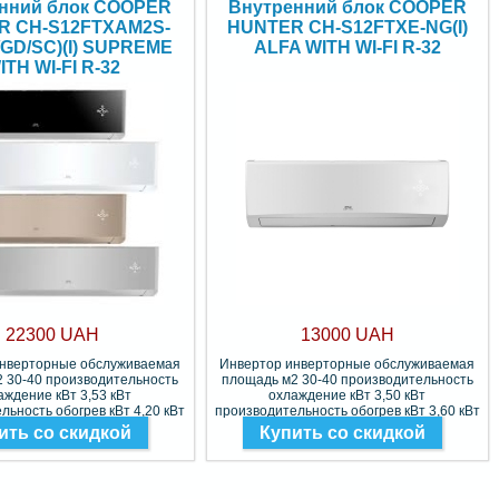
нний блок COOPER
Внутренний блок COOPER
R CH-S12FTXAM2S-
HUNTER CH-S12FTXE-NG(I)
/GD/SC)(I) SUPREME
ALFA WITH WI-FI R-32
ITH WI-FI R-32
22300 UAH
13000 UAH
инверторные обслуживаемая
Инвертор инверторные обслуживаемая
 30-40 производительность
площадь м2 30-40 производительность
аждение кВт 3,53 кВт
охлаждение кВт 3,50 кВт
льность обогрев кВт 4,20 кВт
производительность обогрев кВт 3,60 кВт
Фреон R-32
Фреон R-32
ить со скидкой
Купить со скидкой