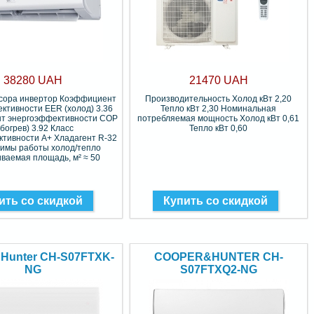
38280 UAH
21470 UAH
ссора инвертор Коэффициент
Производительность Холод кВт 2,20
ктивности EER (холод) 3.36
Тепло кВт 2,30 Номинальная
т энергоэффективности COP
потребляемая мощность Холод кВт 0,61
обогрев) 3.92 Класс
Тепло кВт 0,60
тивности A+ Хладагент R-32
жимы работы холод/тепло
ваемая площадь, м² ≈ 50
ить со скидкой
Купить со скидкой
Hunter CH-S07FTXK-
COOPER&HUNTER CH-
NG
S07FTXQ2-NG