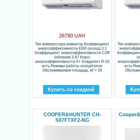
26780 UAH
Тип компрессора инвертор Коэффициент
Тип компре
энергоэффективности EER (холод) 3.1
энергоэффе
Коэффициент энергоэффективности COP
Коэффициен
(обогрев) 3.97 Класс
(
энергоэффективности A+ Хладагент R-32
энергоэффек
есть Режимы работы холод/тепло
есть Ре
Обслуживаемая площадь, м² ≈ 35
Обслужи
Купить со скидкой
Куп
COOPER&HUNTER CH-
Cooper&
S07FTXF2-NG