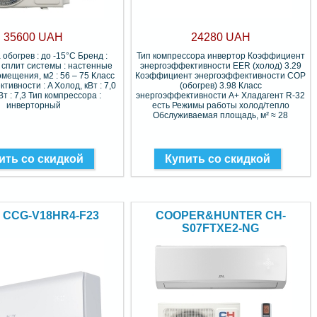
35600 UAH
24280 UAH
 обогрев : до -15°C Бренд :
Тип компрессора инвертор Коэффициент
 сплит системы : настенные
энергоэффективности EER (холод) 3.29
мещения, м2 : 56 – 75 Класс
Коэффициент энергоэффективности COP
тивности : A Холод, кВт : 7,0
(обогрев) 3.98 Класс
Вт : 7,3 Тип компрессора :
энергоэффективности A+ Хладагент R-32
инверторный
есть Режимы работы холод/тепло
Обслуживаемая площадь, м² ≈ 28
ить со скидкой
Купить со скидкой
o CCG-V18HR4-F23
COOPER&HUNTER CH-
S07FTXE2-NG