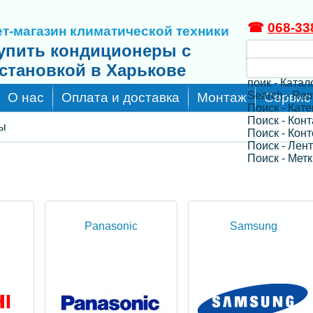
☎
068-33
т-магазин климатической техники
упить кондиционеры с
становкой в Харькове
поик - Катал
Search - Re
О нас
Оплата и доставка
Монтаж
Сервис
Поиск - Кат
Поиск - Кон
ры
Поиск - Конт
Поиск - Лен
Поиск - Метк
Panasonic
Samsung