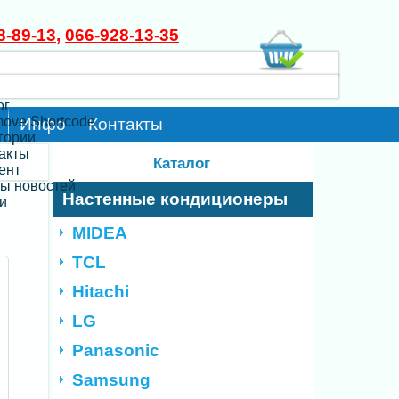
8-89-13
,
066-928-13-35
ог
move Shortcode
Инфо
Контакты
егории
такты
Каталог
ент
ты новостей
Настенные кондиционеры
и
MIDEA
TCL
Hitachi
LG
Panasonic
Samsung