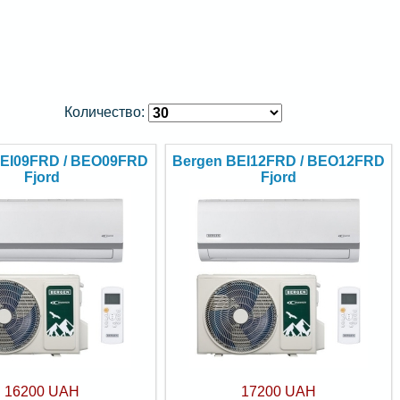
Количество:
BEI09FRD / BEO09FRD
Bergen BEI12FRD / BEO12FRD
Fjord
Fjord
16200 UAH
17200 UAH