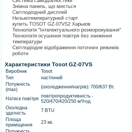
Система самодіагностики
Знімна панель, що миється
Світлодіодний дисплей
Низькотемпературний старт
купить TOSOT GZ-07VS2 Харьков
Технологія "Інтелектуального розморожування"
Технологія осушення повітря без зниження
температури
Світлодіодне відображення поточних режимів
роботи
Характеристики Tosot GZ-07VS
Виробник
Tosot
Тип
настінний
Потужність
(охолодження/нагрів): 700/637 Вт.
(max)
повітропродуктивність -
Натиск повітря
520/470/420/250 м³/год
Охолодна
7 BTU
здатність
Площа
23 кв.
приміщення
Потужність