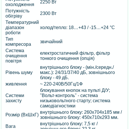
2250 Вт
охолодження
Потужність
2300 Вт
обігріву
Температурний
діапазон
холод/тепло: 18…+43 / -15…+24 °C
роботи
Тип
звичайний
компресора
Система
електростатичний фільтр, фільтр
очищення
тонкого очищення (опція)
повітря
внутрішнього блоку - (мін./середн./
Рівень шуму
макс.): 24/31/37/40 дБ, зовнішнього
блоку - 49 дБ.
живлення
~ 220-240В/50Гц/1Ф
блокування кнопок на пульті Д/У;
Системи
"Вольт-контроль" - система
захисту
низьковольтного старту; система
самодіагностики
внутрішнього блоку: 260х704х185 мм /
Розмір (ВхШхГ)
зовнішнього блоку: 450х710х293 мм.
внутрішнього блоку: 7,5 кг /
Вага
зовнішнього блоку: 22,3 кг