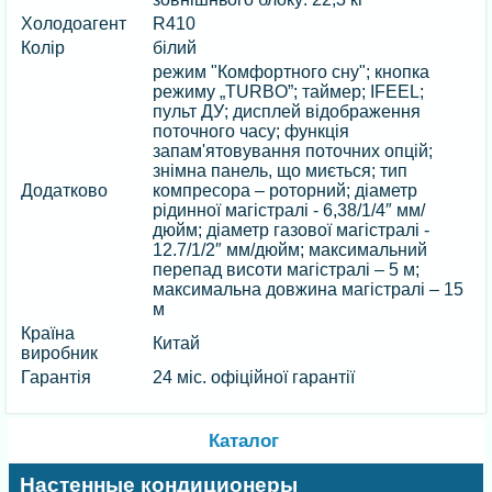
Холодоагент
R410
Колір
білий
режим "Комфортного сну"; кнопка
режиму „TURBO”; таймер; IFEEL;
пульт ДУ; дисплей відображення
поточного часу; функція
запам'ятовування поточних опцій;
знімна панель, що миється; тип
Додатково
компресора – роторний; діаметр
рідинної магістралі - 6,38/1/4″ мм/
дюйм; діаметр газової магістралі -
12.7/1/2″ мм/дюйм; максимальний
перепад висоти магістралі – 5 м;
максимальна довжина магістралі – 15
м
Країна
Китай
виробник
Гарантія
24 міс. офіційної гарантії
Каталог
Настенные кондиционеры