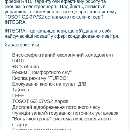
фреоні R410, гарантуючи ефективну роботу та
економію електроенергії. Надійність, легкість в
управлінні, економічність - все це про спліт систему
TOSOT GZ-07VS2 останнього покоління серії
INTEGRA.
INTEGRA – це кондиціонери, що об'єднали в собі
найсучасніші новації у сфері кондиціювання повітря.
Характеристики
Високоефективний екологічний холодоагент
R410
+8°З обігрів
Режим "Комфортного сну"
Кнопка режиму "TURBO"
Блокування кнопок на пульті Д/В
Таймер
I FEEL
TOSOT GZ-07VS2 Харків
Дисплей відображення поточного часу
Функція запам'ятовування поточних установок
"Вольт-контроль" система низьковольтного
старту