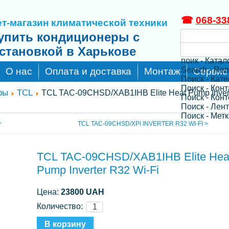
☎
068-33
т-магазин климатической техники
упить кондиционеры с
становкой в Харькове
поик - Катал
Search - Re
О нас
Оплата и доставка
Монтаж
Сервис
Поиск - Кат
Поиск - Кон
ры
TCL
TCL TAC-09CHSD/XAB1IHB Elite Heat Pump Inver
Поиск - Конт
Поиск - Лен
Поиск - Метк
TCL TAC-09CHSD/XPI INVERTER R32 WI-FI >
Y
TCL TAC-09CHSD/XAB1IHB Elite Hea
Pump Inverter R32 Wi-Fi
Цена:
23800 UAH
Количество: