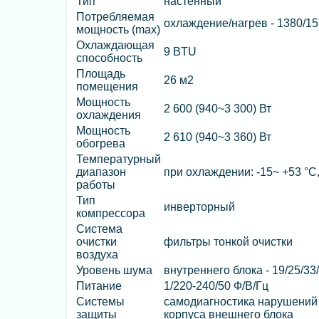
Тип
настенный
Потребляемая
охлаждение/нагрев - 1380/15
мощность (max)
Охлаждающая
9 BTU
способность
Площадь
26 м2
помещения
Мощность
2 600 (940~3 300) Вт
охлаждения
Мощность
2 610 (940~3 360) Вт
обогрева
Температурный
диапазон
при охлаждении: -15~ +53 °C,
работы
Тип
инверторный
компрессора
Система
очистки
фильтры тонкой очистки
воздуха
Уровень шума
внутреннего блока - 19/25/33
Питание
1/220-240/50 Ф/В/Гц
Системы
самодиагностика нарушений 
защиты
корпуса внешнего блока