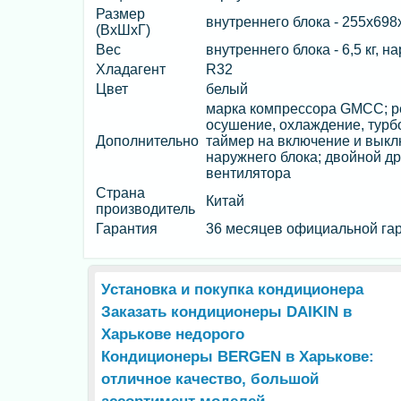
Размер
внутреннего блока - 255х698
(ВхШхГ)
Вес
внутреннего блока - 6,5 кг, на
Хладагент
R32
Цвет
белый
марка компрессора GMCC; ре
осушение, охлаждение, турбо
Дополнительно
таймер на включение и выклю
наружнего блока; двойной др
вентилятора
Страна
Китай
производитель
Гарантия
36 месяцев официальной гар
Установка и покупка кондиционера
Заказать кондиционеры DAIKIN в
Харькове недорого
Кондиционеры BERGEN в Харькове:
отличное качество, большой