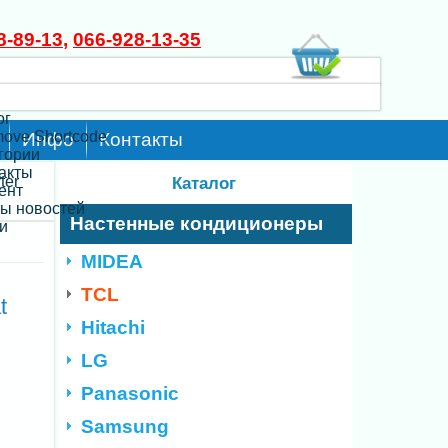
8-89-13
,
066-928-13-35
ог
move Shortcode
Инфо
Контакты
егории
такты
ter
Каталог
ент
ты новостей
Настенные кондиционеры
и
MIDEA
TCL
t
Hitachi
LG
Panasonic
Samsung