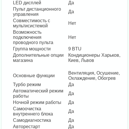
LED дисплей
Да
Пульт дистанционного
Да
управления
Совместимость с
Нет
мультисистемой
Возможность
подключения
Нет
проводного пульта
Группа мощности
9 BTU
Дополнительные опции
Кондиционеры Харьков,
магазина
Киев, Львов
Вентиляция, Осушение,
Основные функции
Охлаждение, Обогрев
Турбо режим
Да
Автоматический режим
Да
работы
Ночной режим работы
Да
Самоочистка
Да
внутреннего блока
Самодиагностика
Да
Авторестарт
Да