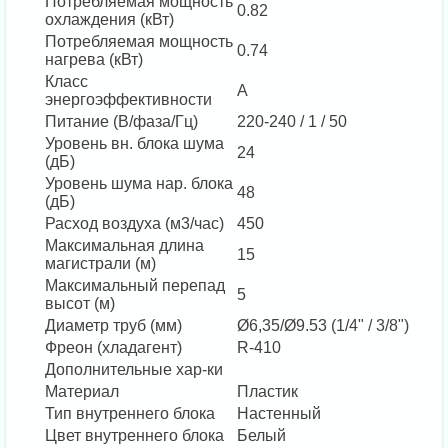
Потребляемая мощность
0.82
охлаждения (кВт)
Потребляемая мощность
0.74
нагрева (кВт)
Класс
А
энергоэффективности
Питание (В/фаза/Гц)
220-240 / 1 / 50
Уровень вн. блока шума
24
(дБ)
Уровень шума нар. блока
48
(дБ)
Расход воздуха (м3/час)
450
Максимальная длина
15
магистрали (м)
Максимальный перепад
5
высот (м)
Диаметр труб (мм)
Ø6,35/Ø9.53 (1/4" / 3/8")
Фреон (хладагент)
R-410
Дополнительные хар-ки
Материал
Пластик
Тип внутреннего блока
Настенный
Цвет внутреннего блока
Белый