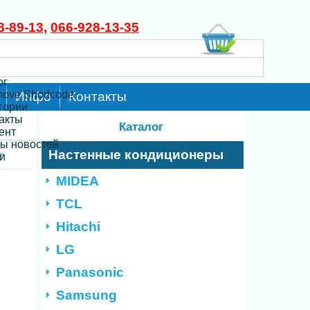
8-89-13
,
066-928-13-35
ог
move Shortcode
Инфо
Контакты
егории
такты
Каталог
ент
ты новостей
Настенные кондиционеры
>
и
MIDEA
TCL
Hitachi
LG
Panasonic
Samsung