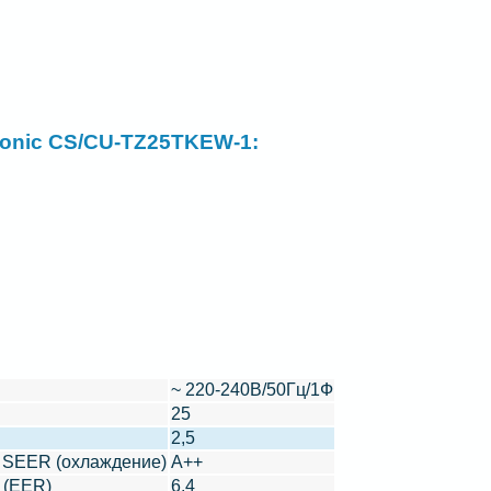
onic CS/CU-TZ25TKEW-1:
~ 220-240В/50Гц/1Ф
25
2,5
 SEER (охлаждение)
A++
 (EER)
6,4