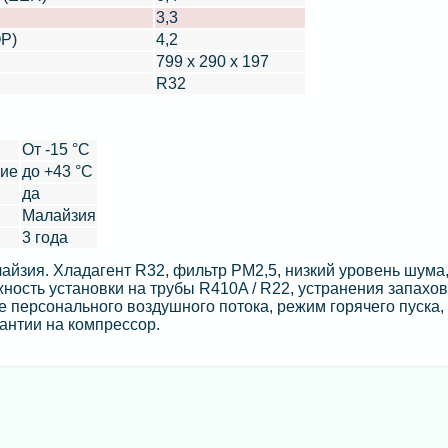
3,3
P)
4,2
799 x 290 x 197
R32
От -15 °C
ние
до +43 °C
да
Малайзия
3 года
йзия. Хладагент R32, фильтр PM2,5, низкий уровень шума
ность установки на трубы R410A / R22, устранения запахов
 персонального воздушного потока, режим горячего пуска,
рантии на компрессор.