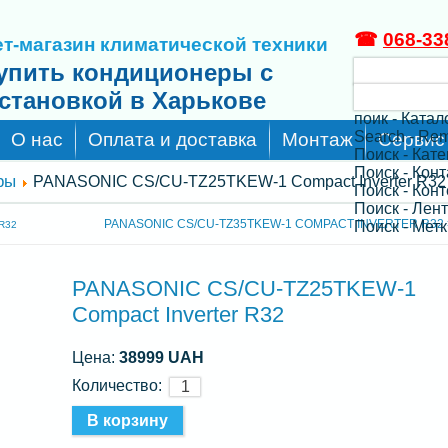
☎
068-33
т-магазин климатической техники
упить кондиционеры с
становкой в Харькове
поик - Катал
Search - Re
О нас
Оплата и доставка
Монтаж
Сервис
Поиск - Кат
Поиск - Кон
ры
PANASONIC CS/CU-TZ25TKEW-1 Compact Inverter R32
Поиск - Конт
Поиск - Лен
PANASONIC CS/CU-TZ35TKEW-1 COMPACT INVERTER R32 
Поиск - Метк
R32
PANASONIC CS/CU-TZ25TKEW-1
Compact Inverter R32
Цена:
38999 UAH
Количество: