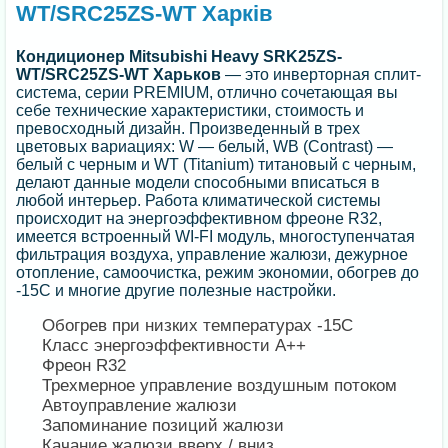
WT/SRC25ZS-WT Харків
Кондиционер
Mitsubishi Heavy SRK25ZS-
WT/SRC25ZS-WT Харьков
— это инверторная сплит-
система, серии PREMIUM, отлично сочетающая вы
себе технические характеристики, стоимость и
превосходный дизайн. Произведенный в трех
цветовых вариациях: W — белый, WB (Contrast) —
белый с черным и WT (Titanium) титановый с черным,
делают данные модели способными вписаться в
любой интерьер. Работа климатической системы
происходит на энергоэффективном фреоне R32,
имеется встроенный WI-FI модуль, многоступенчатая
фильтрация воздуха, управление жалюзи, дежурное
отопление, самоочистка, режим экономии, обогрев до
-15С и многие другие полезные настройки.
Обогрев при низких температурах -15С
Класс энергоэффективности А++
Фреон R32
Трехмерное управление воздушным потоком
Автоуправление жалюзи
Запоминание позиций жалюзи
Качание жалюзи вверх / вниз