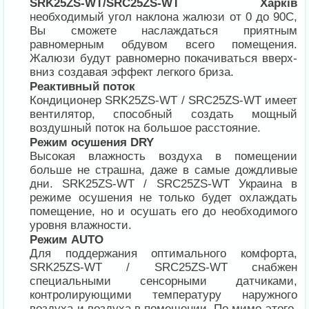
SRK25ZS-WT/SRC25ZS-WT Харків
необходимый угол наклона жалюзи от 0 до 90С,
Вы сможете наслаждаться приятным
равномерным обдувом всего помещения.
Жалюзи будут равномерно покачиваться вверх-
вниз создавая эффект легкого бриза.
Реактивный поток
Кондиционер SRK25ZS-WT / SRC25ZS-WT имеет
вентилятор, способный создать мощный
воздушный поток на большое расстояние.
Режим осушения DRY
Высокая влажность воздуха в помещении
больше не страшна, даже в самые дождливые
дни. SRK25ZS-WT / SRC25ZS-WT Украина в
режиме осушения не только будет охлаждать
помещение, но и осушать его до необходимого
уровня влажности.
Режим AUTO
Для поддержания оптимального комфорта,
SRK25ZS-WT / SRC25ZS-WT снабжен
специальными сенсорными датчиками,
контролирующими температуру наружного
воздуха и воздуха в помещении. По мимо этого,