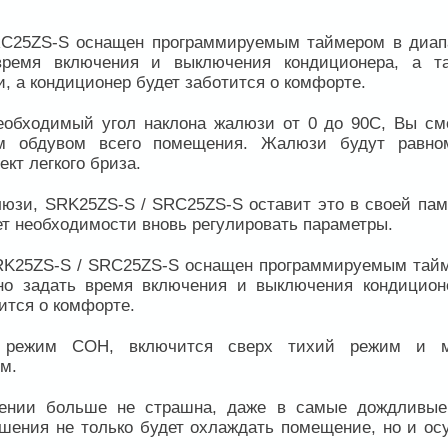
RC25ZS-S оснащен программируемым таймером в диап
время включения и выключения кондиционера, а т
, а кондиционер будет заботится о комфорте.
обходимый угол наклона жалюзи от 0 до 90С, Вы см
м обдувом всего помещения. Жалюзи будут равно
кт легкого бриза.
юзи, SRK25ZS-S / SRC25ZS-S оставит это в своей пам
ет необходимости вновь регулировать параметры.
RK25ZS-S / SRC25ZS-S оснащен программируемым тай
жно задать время включения и выключения кондицион
ится о комфорте.
ия режим СОН, включится сверх тихий режим и 
м.
щении больше не страшна, даже в самые дождливые
шения не только будет охлаждать помещение, но и ос