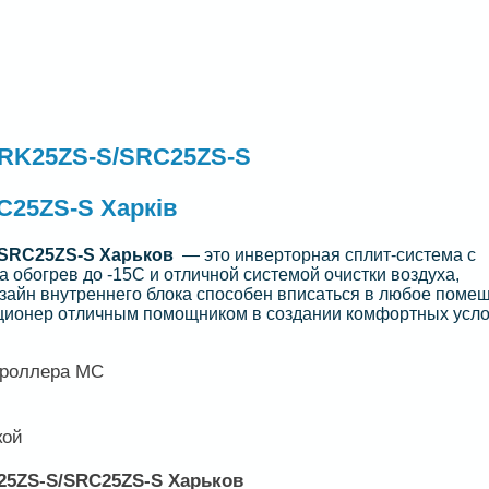
 SRK25ZS-S/SRC25ZS-S
C25ZS-S Харків
S/SRC25ZS-S Харьков
— это инверторная сплит-система с
 обогрев до -15С и отличной системой очистки воздуха,
зайн внутреннего блока способен вписаться в любое поме
ционер отличным помощником в создании комфортных усло
троллера MC
кой
K25ZS-S/SRC25ZS-S Харьков