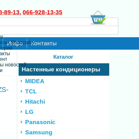
8-89-13
,
066-928-13-35
ог
move Shortcode
Инфо
Контакты
егории
такты
Каталог
ент
ты новостей
Настенные кондиционеры
и
MIDEA
ZS-
TCL
Hitachi
LG
Panasonic
Samsung