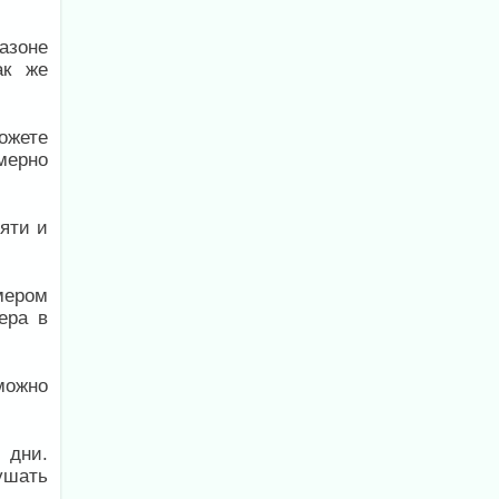
азоне
ак же
ожете
мерно
яти и
мером
ера в
можно
 дни.
ушать