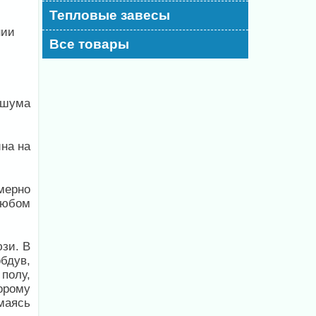
Тепловые завесы
нии
Все товары
 шума
на на
мерно
любом
зи. В
бдув,
 полу,
орому
маясь