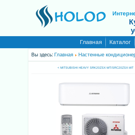
Интерне
К
у
Главная
Каталог
Главная
Настенные кондиционе
Вы здесь:
< MITSUBISHI HEAVY SRK20ZSX-WT/SRC20ZSX-WT