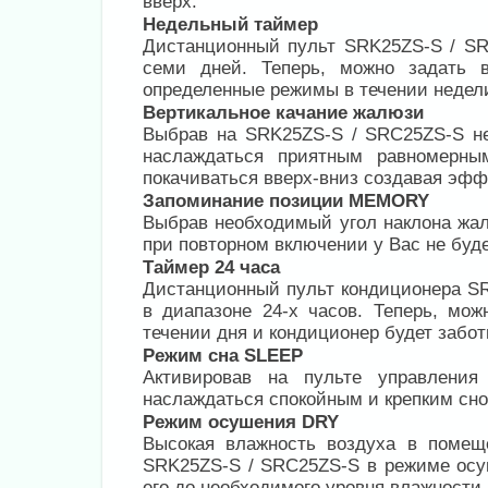
вверх.
Недельный таймер
Дистанционный пульт SRK25ZS-S / S
семи дней. Теперь, можно задать 
определенные режимы в течении недели
Вертикальное качание жалюзи
Выбрав на SRK25ZS-S / SRC25ZS-S не
наслаждаться приятным равномерны
покачиваться вверх-вниз создавая эффе
Запоминание позиции MEMORY
Выбрав необходимый угол наклона жал
при повторном включении у Вас не буд
Таймер 24 часа
Дистанционный пульт кондиционера S
в диапазоне 24-х часов. Теперь, мо
течении дня и кондиционер будет забот
Режим сна SLEEP
Активировав на пульте управлен
наслаждаться спокойным и крепким сно
Режим осушения DRY
Высокая влажность воздуха в поме
SRK25ZS-S / SRC25ZS-S в режиме осу
его до необходимого уровня влажности.