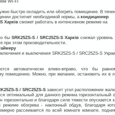
лем WI-FI
ужно быстро охладить или обогреть помещение. В тече
щении достигнет необходимой нормы, а
кондиционер
S Харків
сможет работать в интенсивном режиме на
что бы
SRK25ZS-S / SRC25ZS-S Харків
снижал уровень
яя при этом производительности.
таймеру
 включения и выключения SRK25ZS-S / SRC25ZS-S Украи
тся автоматически влево-вправо, что бы равно
му помещению. Можно, при желании, остановить их в 
RK25ZS-S / SRC25ZS-S
зависит угол расположение жалю
ся оптимальный для данного режима горизонтальный о
 горизонтально и благодаря силе тяжести опускается к
В режиме обогрева - наклонный обдув, благодаря кот
омерно рассеивается по всей комнате комнате, подни