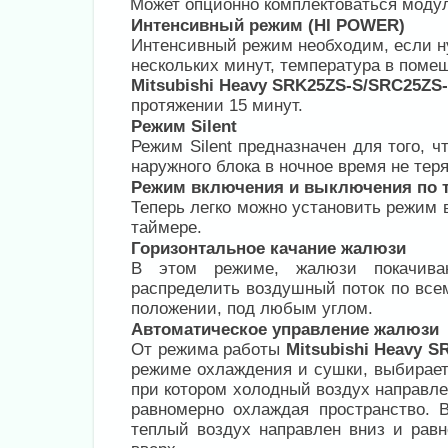
Может опционно комплектоваться моду
Интенсивный режим (HI POWER)
Интенсивный режим необходим, если н
нескольких минут, температура в поме
Mitsubishi Heavy SRK25ZS-S/SRC25ZS-
протяжении 15 минут.
Режим Silent
Режим Silent предназначен для того, 
наружного блока в ночное время не тер
Режим включения и выключения по 
Теперь легко можно установить режим
таймере.
Горизонтальное качание жалюзи
В этом режиме, жалюзи покачиваю
распределить воздушный поток по все
положении, под любым углом.
Автоматическое управление жалюзи
От режима работы
Mitsubishi Heavy S
режиме охлаждения и сушки, выбирает
при котором холодный воздух направлен
равномерно охлаждая пространство. 
теплый воздух направлен вниз и равн