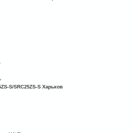
р
Y
25ZS-S/SRC25ZS-S Харьков