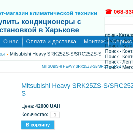
☎
068-33
т-магазин климатической техники
упить кондиционеры с
становкой в Харькове
поик - Катал
Search - Re
О нас
Оплата и доставка
Монтаж
Сервис
Поиск - Кат
Поиск - Кон
ры
Mitsubishi Heavy SRK25ZS-S/SRC25ZS-S
Поиск - Конт
Поиск - Лен
MITSUBISHI HEAVY SRK25ZS-SB/SRC25ZS-SB >
Поиск - Метк
Mitsubishi Heavy SRK25ZS-S/SRC25
S
Цена:
42000 UAH
Количество: