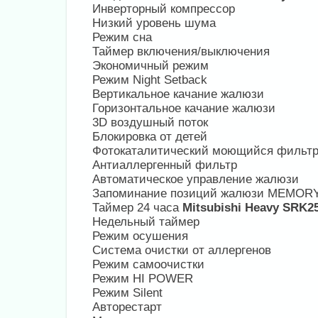
Инверторный компрессор
Низкий уровень шума
Режим сна
Таймер включения/выключения
Экономичный режим
Режим Night Setback
Вертикальное качание жалюзи
Горизонтальное качание жалюзи
3D воздушный поток
Блокировка от детей
Фотокаталитический моющийся фильт
Антиаллергенный фильтр
Автоматическое управление жалюзи
Запоминание позиций жалюзи MEMOR
Таймер 24 часа
Mitsubishi Heavy SRK
Недельный таймер
Режим осушения
Система очистки от аллергенов
Режим самоочистки
Режим HI POWER
Режим Silent
Авторестарт