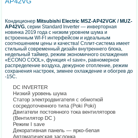
AP42VG
Кондиционер
Mitsubishi Electric MSZ-AP42VGK / MUZ-
AP42VG
, серии Standard Inverter — инверторная
новинка 2019 года с низким уровнем шума и
встроенным WI-FI интерфейсом и идеальным
соотношением цены и качества! Сплит-система имеет
стильный современный дизайн внутреннего блока,
недельный таймер, режим экономичного охлаждения
«ECONO COOL», функция «I save», равномерное
распределение воздуха, дежурное отопление, режим
сохранения настроек, зимнее охлаждение и обогрев до
-15С.
DC INVERTER
Низкий уровень шума
Статор электродвигателя с обмоткой
сосредоточенного типа (Poki Poki)
Двигатели постоянного тока вентиляторов
(Вентилятор DC )
Режим I save
Декоративная панель — ярко-белая
Автоматическая заслонка